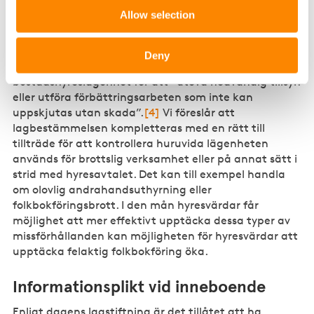
Allow selection
Öka fastighetsägares möjligheter att
kontrollera
Deny
Idag har hyresvärden rätt att få tillträde till en
bostadshyreslägenhet för att ”utöva nödvändig tillsyn
eller utföra förbättringsarbeten som inte kan
uppskjutas utan skada”.
[4]
Vi föreslår att
lagbestämmelsen kompletteras med en rätt till
tillträde för att kontrollera huruvida lägenheten
används för brottslig verksamhet eller på annat sätt i
strid med hyresavtalet. Det kan till exempel handla
om olovlig andrahandsuthyrning eller
folkbokföringsbrott. I den mån hyresvärdar får
möjlighet att mer effektivt upptäcka dessa typer av
missförhållanden kan möjligheten för hyresvärdar att
upptäcka felaktig folkbokföring öka.
Informationsplikt vid inneboende
Enligt dagens lagstiftning är det tillåtet att ha