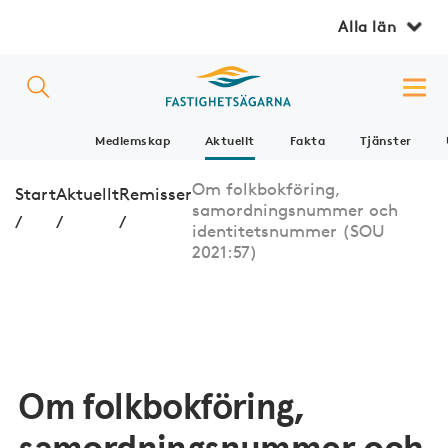
Alla län
Medlemskap
Aktuellt
Fakta
Tjänster
Om folkbokföring,
Start
Aktuellt
Remisser
samordningsnummer och
/
/
/
identitetsnummer (SOU
2021:57)
Om folkbokföring,