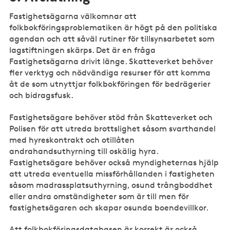
Fastighetsägarna välkomnar att
folkbokföringsproblematiken är högt på den politiska
agendan och att såväl rutiner för tillsynsarbetet som
lagstiftningen skärps. Det är en fråga
Fastighetsägarna drivit länge. Skatteverket behöver
fler verktyg och nödvändiga resurser för att komma
åt de som utnyttjar folkbokföringen för bedrägerier
och bidragsfusk.
Fastighetsägare behöver stöd från Skatteverket och
Polisen för att utreda brottslighet såsom svarthandel
med hyreskontrakt och otillåten
andrahandsuthyrning till oskälig hyra.
Fastighetsägare behöver också myndigheternas hjälp
att utreda eventuella missförhållanden i fastigheten
såsom madrassplatsuthyrning, osund trångboddhet
eller andra omständigheter som är till men för
fastighetsägaren och skapar osunda boendevillkor.
Att folkbokföringsdatabasen är korrekt är också