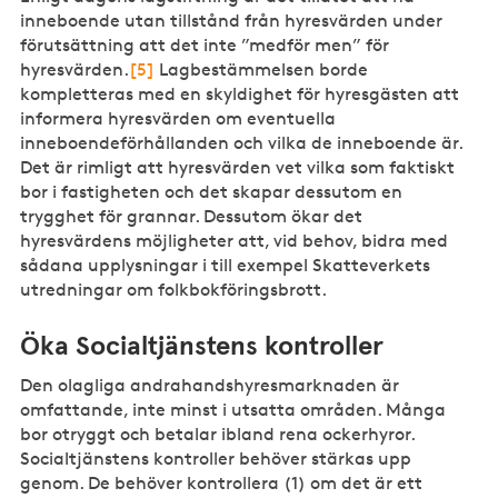
inneboende utan tillstånd från hyresvärden under
förutsättning att det inte ”medför men” för
hyresvärden.
[5]
Lagbestämmelsen borde
kompletteras med en skyldighet för hyresgästen att
informera hyresvärden om eventuella
inneboendeförhållanden och vilka de inneboende är.
Det är rimligt att hyresvärden vet vilka som faktiskt
bor i fastigheten och det skapar dessutom en
trygghet för grannar. Dessutom ökar det
hyresvärdens möjligheter att, vid behov, bidra med
sådana upplysningar i till exempel Skatteverkets
utredningar om folkbokföringsbrott.
Öka Socialtjänstens kontroller
Den olagliga andrahandshyresmarknaden är
omfattande, inte minst i utsatta områden. Många
bor otryggt och betalar ibland rena ockerhyror.
Socialtjänstens kontroller behöver stärkas upp
genom. De behöver kontrollera (1) om det är ett