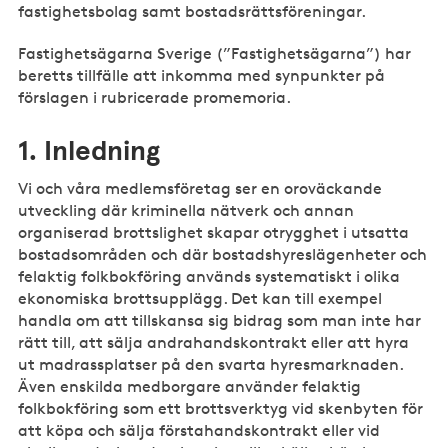
fastighetsbolag samt bostadsrättsföreningar.
Fastighetsägarna Sverige (”Fastighetsägarna”) har
beretts tillfälle att inkomma med synpunkter på
förslagen i rubricerade promemoria.
1. Inledning
Vi och våra medlemsföretag ser en oroväckande
utveckling där kriminella nätverk och annan
organiserad brottslighet skapar otrygghet i utsatta
bostadsområden och där bostadshyreslägenheter och
felaktig folkbokföring används systematiskt i olika
ekonomiska brottsupplägg. Det kan till exempel
handla om att tillskansa sig bidrag som man inte har
rätt till, att sälja andrahandskontrakt eller att hyra
ut madrassplatser på den svarta hyresmarknaden.
Även enskilda medborgare använder felaktig
folkbokföring som ett brottsverktyg vid skenbyten för
att köpa och sälja förstahandskontrakt eller vid