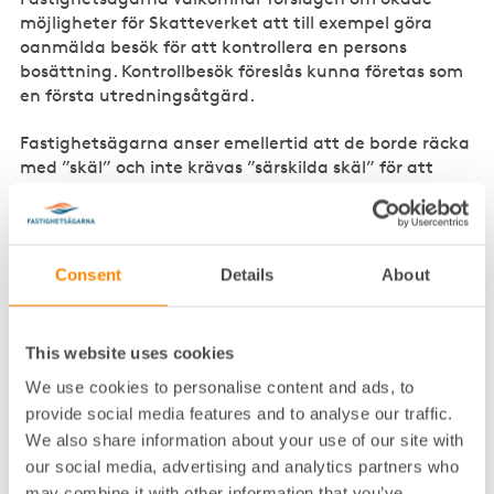
möjligheter för Skatteverket att till exempel göra
oanmälda besök för att kontrollera en persons
bosättning. Kontrollbesök föreslås kunna företas som
en första utredningsåtgärd.
Fastighetsägarna anser emellertid att de borde räcka
med ”skäl” och inte krävas ”särskilda skäl” för att
kontrollera bosättningsförhållandena i en lägenhet.
Givet den utbredda svartuthyrningen och
svarthandeln med hyreskontrakt, där felaktig
folkbokföring används som ett brottsverktyg, är det
Consent
Details
About
angeläget att tillsynen skärps och att trösklarna inte
sätts för högt.
This website uses cookies
Organiserad tilldelning av
We use cookies to personalise content and ads, to
bostadsadresser framstår som
provide social media features and to analyse our traffic.
särskilt straffvärt
We also share information about your use of our site with
our social media, advertising and analytics partners who
Fastighetsägarna delar utredningens slutsats att
may combine it with other information that you’ve