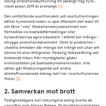
olovlig andrahandsuthyrning till oskäligt hög hyra –
vilket sedan 2019 är brottsligt.
[1]
Den omfattande svarthandeln och svartuthyrningen
sätter hyresmarknaden ur spel eftersom det leder till
att färre ”vita” förstahandshyreskontrakt kan
förmedlas via bostadsförmedlingar eller
hyresvärdarnas egna kösystem. I stället bor många i
otrygga andrahandskontrakt. Värst är problemen i
utsatta områden där många bor trångt och utan att
känna till sina rättigheter. Felaktig folkbokföring och
bristande tillsyn från myndigheter göder
kriminaliteten på bostadshyresmarknaden. Inte
sällan går försörjningsstöd och andra
skattefinansierade bidrag rakt ner i svartuthyrarnas
fickor.
[2]
2. Samverkan mot brott
Fastighetsägare kan naturligtvis aldrig överta de
uppgifter som åligger Polisen, Ekobrottsmyndigheten