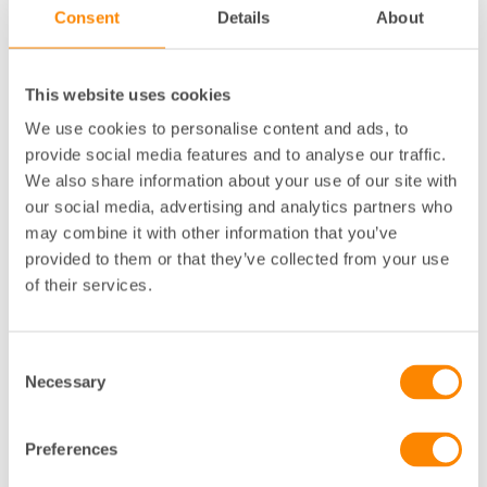
Consent
Details
About
Fredagen den 8 maj sände vi återigen live från
Göteborgskontoret. Denna vecka gästades vi av
Fastighetsägarna Sveriges skattejurist Ulrika
Hansson, samt Christina Heikel, näringspolitiskt
This website uses cookies
ansvarig i Göteborg. Moderator: Rikard Ljunggren.
We use cookies to personalise content and ads, to
provide social media features and to analyse our traffic.
We also share information about your use of our site with
Webbinarium 24 april: Så påverkas byggprojekt
our social media, advertising and analytics partners who
av coronakrisen
may combine it with other information that you’ve
I sändningen den 24 april fokuserade vi på hur
provided to them or that they’ve collected from your use
planerade byggprojekt drabbas av coronakrisen.
Det blev naturligtvis också diskussion om den nya
of their services.
avtalsmallen för tillfälliga hyresrabatter och andra
coronarelaterade frågor som kommit in till panelen.
Consent
Necessary
Selection
Webbinarium 17 april: Kommentar kring nya
stödförordningen
Preferences
Diskussion om regeringens stödpaketet för