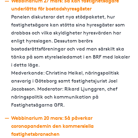
Webbinarium 27 mars: Så kan fastighetsägare
underlätta för bostadshyresgäster
Panelen diskuterar det nya stödpaketet, hur
fastighetsägare kan stötta sina hyresgäster som
drabbas och vilka skyldigheter hyresvärden har
enligt hyreslagen. Dessutom berörs
bostadsrättsföreningar och v
ad man särskilt ska
tänka på som styrelseledamot i en BRF med lokaler
i detta läge.
Medverkande: Christina Heikel, näringspolitisk
ansvarig i Göteborg samt fastighetsjurist Joel
Jacobsson. Moderator: Rikard Ljunggren, chef
näringspolitik och kommunikation på
Fastighetsägarna GFR.
Webbinarium 20 mars: Så påverkar
coronapandemin den kommersiella
fastighetsbranschen