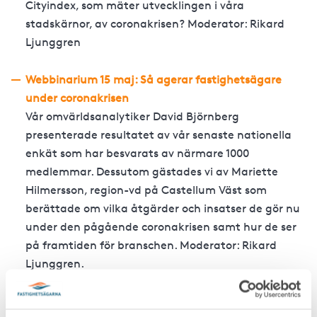
Cityindex, som mäter utvecklingen i våra
stadskärnor, av coronakrisen? Moderator: Rikard
Ljunggren
Webbinarium 15 maj: Så agerar fastighetsägare
under coronakrisen
Vår omvärldsanalytiker David Björnberg
presenterade resultatet av vår senaste nationella
enkät som har besvarats av närmare 1000
medlemmar. Dessutom gästades vi av Mariette
Hilmersson, region-vd på Castellum Väst som
berättade om vilka åtgärder och insatser de gör nu
under den pågående coronakrisen samt hur de ser
på framtiden för branschen.
Moderator: Rikard
Ljunggren.
Webbinarium 8 maj: Så hanterar du momsen på
hyresstödet