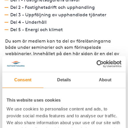
Del 2 - Fastighetsdrift och upphandling
Del 3 - Uppföljning av upphandlade tjänster
Del 4 - Underhåll
Del 5 - Energi och klimat
Du som är medlem kan ta del av föreläsningarna
både under seminarier och som förinspelade
webbinarier. Innehållet på den här sidan är en del av
medlemsförmånerna och för att ta del av dem
behöver du logga in med din medlemsinloggning. Om
du inte har loggat in tidigare kan du skapa ett
användarkonto med ditt femsiffriga
Consent
Details
About
medlemsnummer. Det hittar du i alla utskick
Fastighetsägarna Stockholm skickar via mejl.
This website uses cookies
We use cookies to personalise content and ads, to
Logga in och ta del av kompetenspaketet
provide social media features and to analyse our traffic.
We also share information about your use of our site with