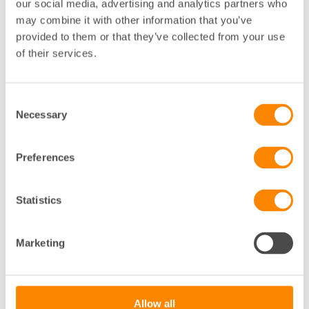
our social media, advertising and analytics partners who
may combine it with other information that you’ve
Kanske är du också intresserad
provided to them or that they’ve collected from your use
av det här?
of their services.
Consent
Necessary
Selection
Preferences
Statistics
Marketing
Bli medlem som bostadsrättsförening
Vi gör din vardag som brf-styrelseledamot enklare och
roligare! Som medlem hos oss får din förening och du
so…
Allow all