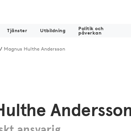
Politik och
Tjänster
Utbildning
påverkan
/
Magnus Hulthe Andersson
Hulthe Andersso
skt ansvarig