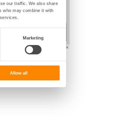
se our traffic. We also share
ers who may combine it with
 services.
+
−
Marketing
Leaflet
|
©
OpenStreetMap
contributors
Allow all