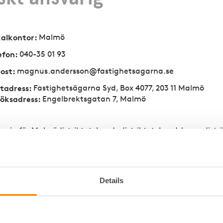
kalkontor
:
Malmö
efon
:
040-35 01 93
ost
:
magnus.andersson@fastighetsagarna.se
tadress
:
Fastighetsägarna Syd, Box 4077, 203 11 Malmö
öksadress
:
Engelbrektsgatan 7, Malmö
arig för Malmödistriktet, Lundadistriktet, Landskronadistrik
Details