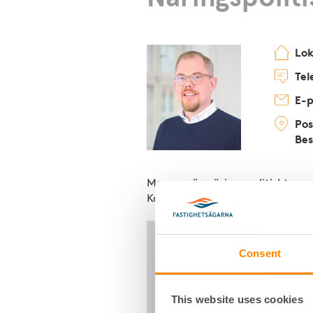
Lo
Tel
E-p
Pos
Bes
Magnus är näringspolitiskt ansv
Karlshamnsdistriktet.
Consent
This website uses cookies