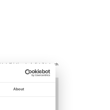
tet, Kristianstadsdistriktet och
About