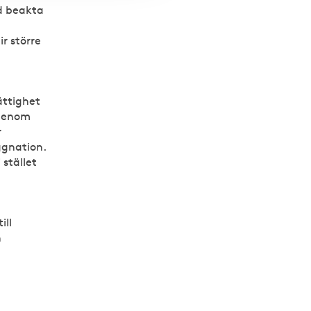
id beakta
r större
ättighet
 genom
r
ggnation.
 stället
ill
n