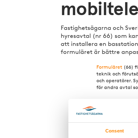
mobiltele
Fastighetsägarna och Sver
hyresavtal (nr 66) som kan
att installera en basstatio
formuläret är bättre anpas
Formuläret
(66) f
teknik och föruts
och operatörer. S
för andra avtal so
Vad är 
Tydligare begre
avtalstexten ha
Consent