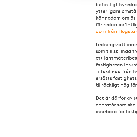
befintligt hyresk
ytterligare omstä
kännedom om är at
för redan befintl
dom från Högsta
Ledningsrätt inne
som till skillnad
ett lantmäteribes
fastigheten inskrä
Till skillnad från
ersätts fastighets
tillräckligt hög f
Det är därför av s
operatör som ska
innebära för fas