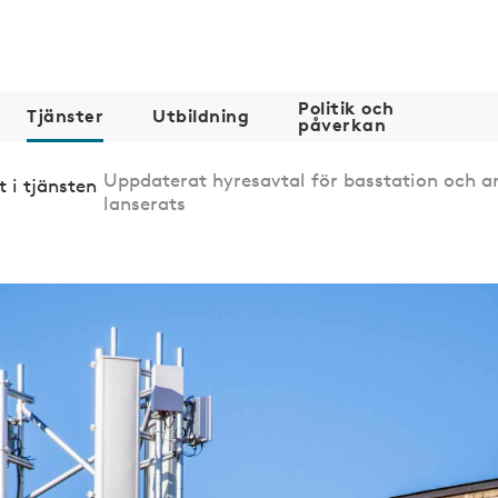
Politik och
Tjänster
Utbildning
påverkan
Uppdaterat hyresavtal för basstation och a
t i tjänsten
lanserats