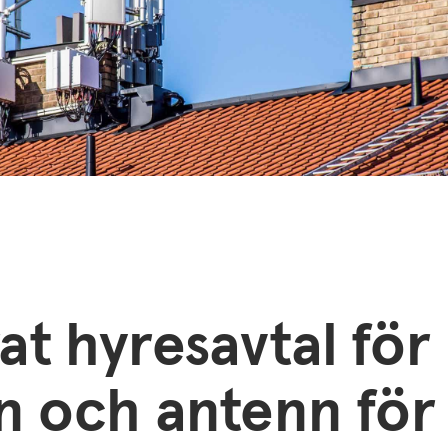
t hyresavtal för
n och antenn för