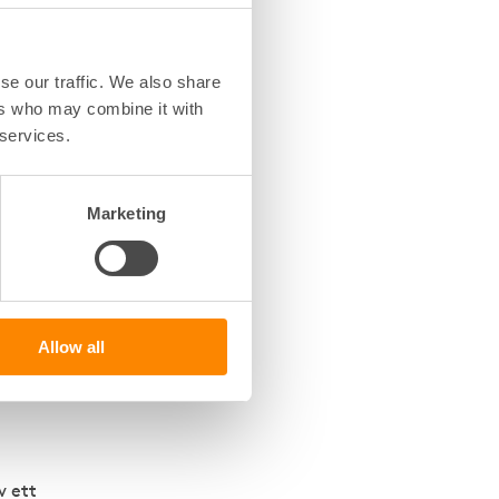
en
onteras
se our traffic. We also share
ka
ers who may combine it with
 services.
och
id
Marketing
ebär att
Allow all
h
v ett