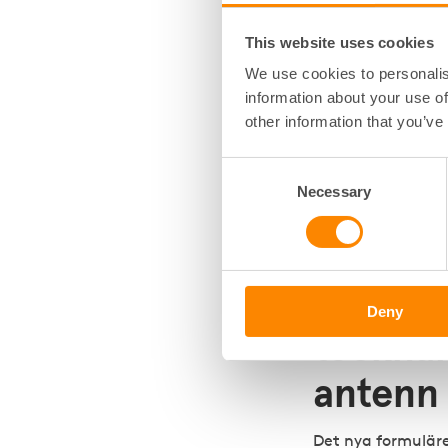
olika delar.
Större flexibil
This website uses cookies
önskar hyresvä
We use cookies to personalis
och i andra fal
information about your use of
situationer.
other information that you’ve
Förtydligande 
ändra riktning.
Consent
utbyte av ante
Necessary
Selection
anläggningens v
håltagning i fas
Viktigt
Deny
tecknar
antenn 
Det nya formulär