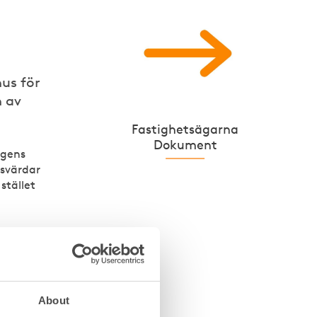
hus för
n av
Fastighetsägarna
Dokument
agens
esvärdar
stället
t och
ngens
About