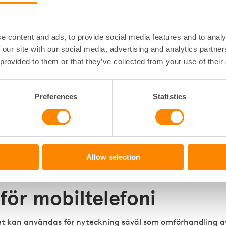
itet rörande upplåtelsens omfattning. I vissa hyresförhålland
rden ha en större kontroll över hur många antenner som m
e content and ads, to provide social media features and to analy
l saknas en sådan önskan. Formuläret är nu anpassat för oli
 our site with our social media, advertising and analytics partn
 provided to them or that they’ve collected from your use of their
om att operatören får byta ut antenner på antennbäraren 
 Operatören måste emellertid inhämta skriftligt samtycke v
nner om bytet innebär en icke obetydlig förändring av
Preferences
Statistics
ikt eller vinduppfång. Det har också införts villkor som inn
tigheten alltid kräver tillstånd.
 att tänka på när du ska
Allow selection
 avtal om basstation oc
för mobiltelefoni
et kan användas för nyteckning såväl som omförhandling a