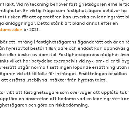
ontrakt. Vid nyteckning behöver fastighetsägaren emellert
ndigheter. En viktig fråga som fastighetsägare behöver ha
t risken för att operatören kan utverka en ledningsrätt bli
iga anläggningar. Detta står klart bland annat efter en
 domstolen
år 2021.
bär ett intrång i fastighetsägarens äganderätt och är en r
 från hyresavtal består tills vidare och endast kan upphävas
lut eller beslut av domstol. Fastighetsägarens rådighet öve
nks vilket har betydelse exempelvis vid ny-, om- eller tillby
 hyresrätt utgår normalt sett ingen löpande ersättning utan i
ägaren vid ett tillfälle för intrånget. Ersättningen är sällan
ör att ersätta uteblivna intäkter från hyresavtalet.
tor vikt att fastighetsägare som överväger att upplåta tak t
 uppföra en basstation att bedöma vad en ledningsrätt ka
tighetsägaren och göra en riskbedömning.