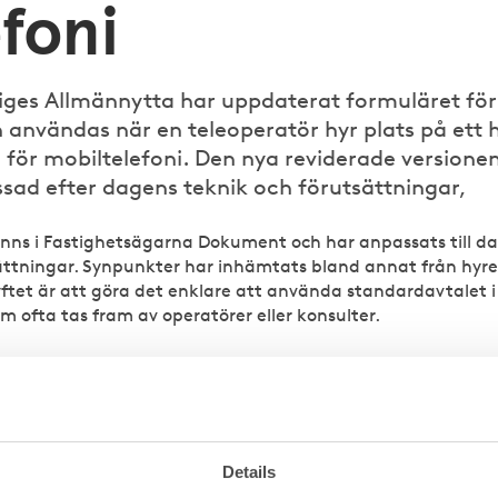
foni
iges Allmännytta har uppdaterat formuläret för
 användas när en teleoperatör hyr plats på ett 
n för mobiltelefoni. Den nya reviderade versione
sad efter dagens teknik och förutsättningar,
inns i Fastighetsägarna Dokument och har anpassats till d
ättningar. Synpunkter har inhämtats bland annat från hyr
yftet är att göra det enklare att använda standardavtalet i 
m ofta tas fram av operatörer eller konsulter.
nytt efter uppdateringen
ppsanvändning. Avtalet innehåller nu ett definitionsavsnit
r i övrigt anpassats för en större tydlighet kring anläggni
Details