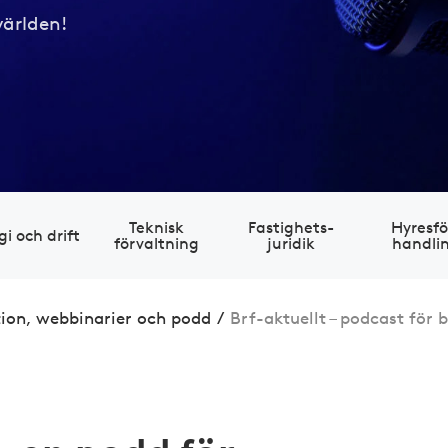
världen!
Teknisk
Fastig­hets­
Hyres­fö
gi och drift
förvaltning
juridik
handli
tion, webbinarier och podd
/
Brf-aktuellt – podcast för 