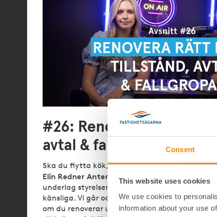
#26: Renovera rätt i brf: tillstånd,
avtal & fallgropar
Consent
Ska du flytta kök, riva vägg eller bara fräscha 
Elin Redner Antemar
guidar genom vad som kräv
This website uses cookies
underlag styrelsen faktiskt behöver och varför
We use cookies to personalis
känsliga. Vi går också igenom vägen till hyresn
information about your use of
om du renoverar utan godkännande, från åtgä