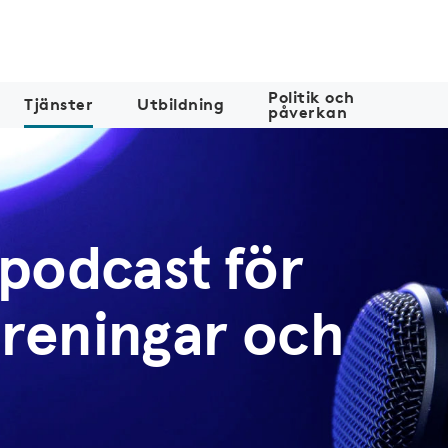
Politik och
Tjänster
Utbildning
påverkan
 podcast för
öreningar och