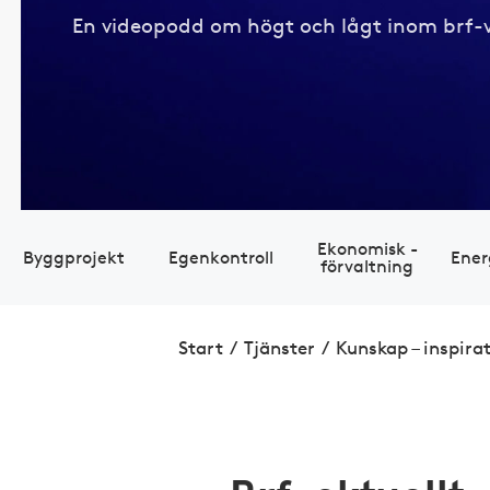
En videopodd om högt och lågt inom brf-
Eko­nomisk ­
Bygg­projekt
Egen­kontroll
Ener
förvaltning
Start
/
Tjänster
/
Kunskap – inspira