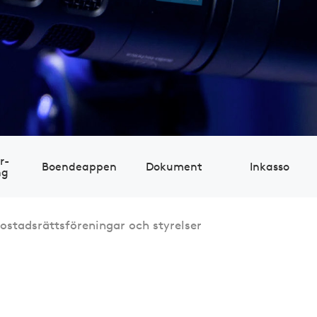
r­
Boendeappen
Dokument
Inkasso
ng
bostadsrättsföreningar och styrelser