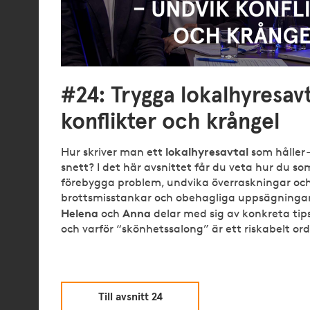
#24: Trygga lokalhyresavtal – undvik
konflikter och krångel
lokalhyresavtal
Hur skriver man ett
som håller 
snett? I det här avsnittet får du veta hur du so
förebygga problem, undvika överraskningar oc
brottsmisstankar och obehagliga uppsägningar.
Helena
Anna
och
delar med sig av konkreta tips,
och varför “skönhetssalong” är ett riskabelt ord
Till avsnitt 24