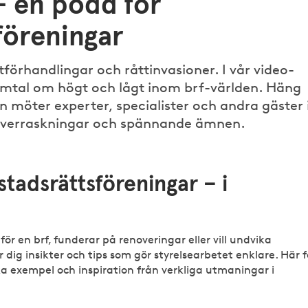
– en podd för
föreningar
örhandlingar och råttinvasioner. I vår video-
samtal om högt och lågt inom brf-världen. Häng
 möter experter, specialister och andra gäster 
 överraskningar och spännande ämnen.
för en brf, funderar på renoveringar eller vill undvika
r dig insikter och tips som gör styrelsearbetet enklare. Här f
ka exempel och inspiration från verkliga utmaningar i