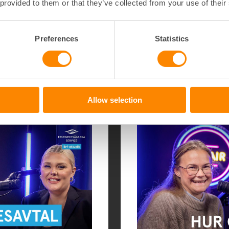
om stora beslut? Lyssna 
 provided to them or that they’ve collected from your use of their
både på kort och lång s
Preferences
Statistics
Till avsnitt 25
Allow selection