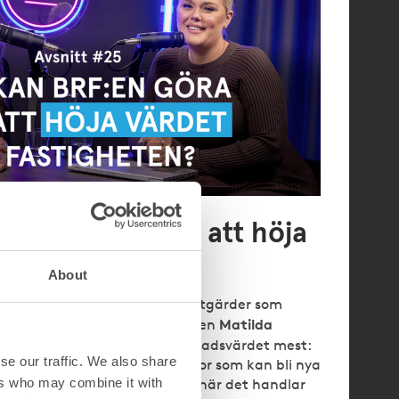
stigheten?
About
fastigheten – men undrar vilka åtgärder som
Matilda
t här avsnittet ger projektledaren
d om vad som påverkar marknadsvärdet mest:
se our traffic. We also share
ållsplanen eller oanvända ytor som kan bli nya
ers who may combine it with
an med sig styrelsen på tåget när det handlar