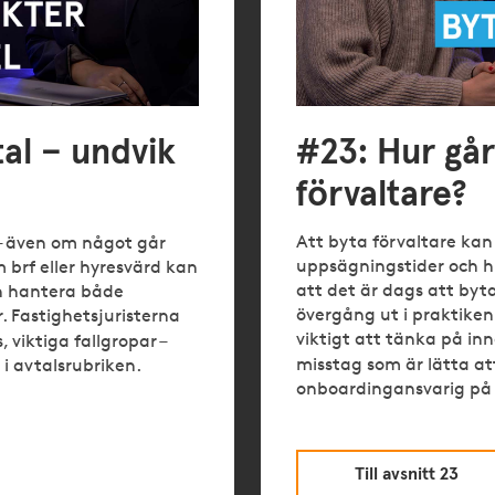
#23: Hur går det till att byta
förvaltare?
Att byta förvaltare kan k
– även om något går
uppsägningstider och h
m brf eller hyresvärd kan
att det är dags att byt
h hantera både
övergång ut i praktiken
 Fastighetsjuristerna
viktigt att tänka på inn
 viktiga fallgropar –
misstag som är lätta a
 i avtalsrubriken.
onboardingansvarig på 
Till avsnitt 23