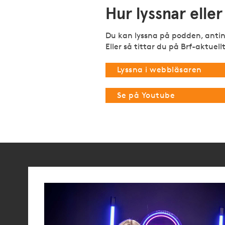
Hur lyssnar eller
Du kan lyssna på podden, antin
Eller så tittar du på Brf-aktuel
Lyssna i webbläsaren
Se på Youtube