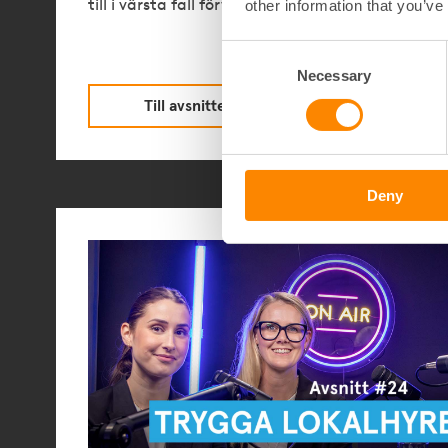
till i värsta fall förverkande.
other information that you’ve
Consent
Necessary
Selection
Till avsnittet
Deny