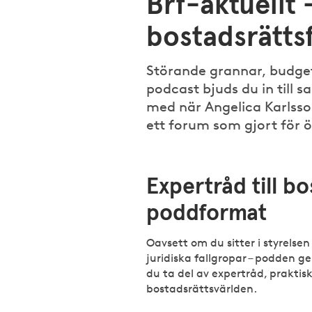
Brf-aktuellt 
bostadsrätts
Störande grannar, budgetf
podcast bjuds du in till 
med när Angelica Karlsson
ett forum som gjort för
Expertråd till bostadsrättsföreningar – i
poddformat
Oavsett om du sitter i styrelsen 
juridiska fallgropar – podden ge
du ta del av expertråd, praktis
bostadsrättsvärlden.