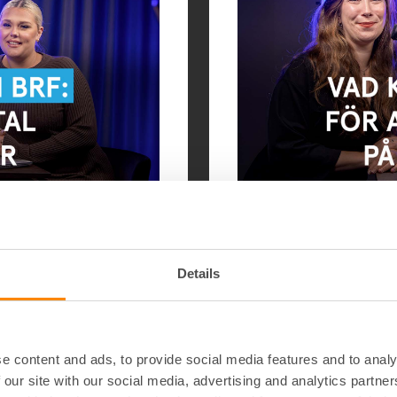
#25: Vad kan brf:en göra för att höja
värdet på fa
Details
upp? Fastighetsjuristen
Vill ni höja värdet på 
er tillstånd, vilket
faktiskt lönar sig? I de
 kök och badrum är extra
Landsberg
konkreta rå
e content and ads, to provide social media features and to analy
ämnden – och riskerna
gården, fasaden, underh
 our site with our social media, advertising and analytics partn
rder på din bekostnad
intäkter. Och hur får m