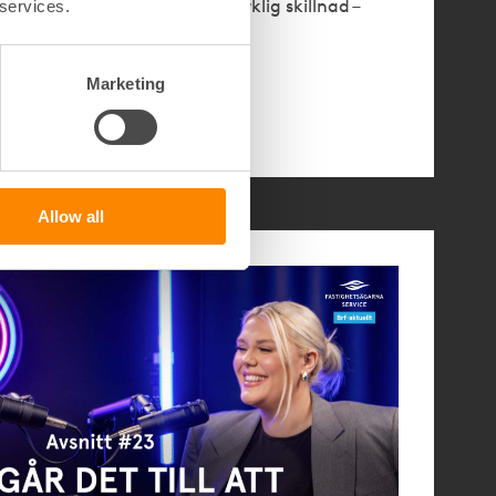
och få koll på vad som gör verklig skillnad –
 services.
ikt.
Marketing
Allow all