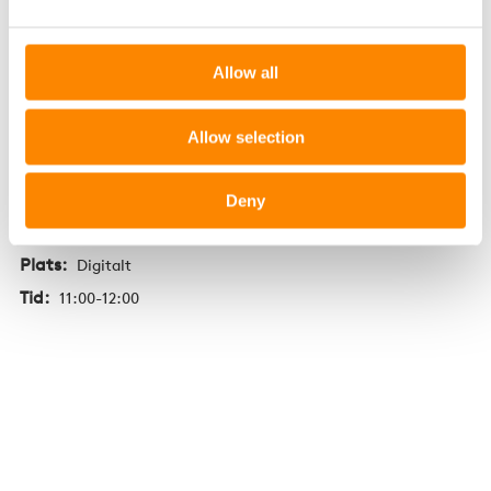
Anmäl dig här
Allow all
1
Allow selection
December
2026
Deny
Plats:
Digitalt
Tid:
11:00-12:00