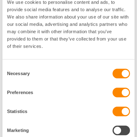
We use cookies to personalise content and ads, to
provide social media features and to analyse our traffic.
Talare
We also share information about your use of our site with
our social media, advertising and analytics partners who
Therése Andersson Kasinsky, fastighetsjurist,
may combine it with other information that you’ve
Fastighetsägarna Service
provided to them or that they’ve collected from your use
Alexander Wiljeäng Dufvenberg, Arbetsledare
of their services.
fastighetsservice, Fastighetsägarna Service
Kostnad
Consent
Necessary
Selection
Evenemanget är kostnadsfritt för medlemmar i
Fastighetsägarna Stockholm.
Preferences
Anmälan
Föranmälan krävs, anmäl dig via länken nedan senast
Statistics
29 november. Påminnelse med anslutningslänk
skickas dagen innan webbinariet.
Marketing