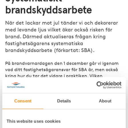
brandskyddsarbete
När det lackar mot jul tänder vi och dekorerar
med levande ljus vilket ökar också risken för
brand. Därmed aktualiseras frågan kring
fastighetsägarens systematiska
brandskyddsarbete (förkortat: SBA).
På brandvarnardagen den 1 december går vi igenom
vad ditt fastighetsägaransvar för SBA är, men också
kring hur du tar det vidare i praktiken. Vilken
dokumentation måste man ha, vad måste man göra
och hur ofta, för att anses ha ett systematiskt
brandskyddsarbete?
Consent
Details
About
I mån av tid kommer det finnas möjlighet att ställa
frågor till föreläsarna. Webbinaret livesänds i Zoom,
föreläsningsbilder mejlas ut i efterhand tillsammans
This website uses cookies
med en utvärdering.