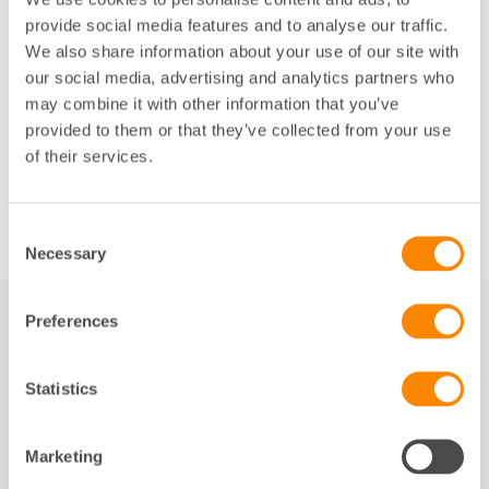
Tidsplan för budgeten
provide social media features and to analyse our traffic.
Har din förening eller ditt företag
We also share information about your use of our site with
ekonomisk förvaltning
hos oss på Fastighetsägarna
our social media, advertising and analytics partners who
Service gör din ekonomiska förvaltare alltid ett
may combine it with other information that you’ve
förslag på en ettårsbudget. Du får den under hösten
provided to them or that they’ve collected from your use
för att ha tid och möjlighet att revidera den. Vid
of their services.
behov har vi ett budgetmöte innan budgeten
fastställas, senast den 31 december.
Consent
Necessary
Selection
Preferences
RELATERAT
Statistics
Slide 1 of 3
Marketing