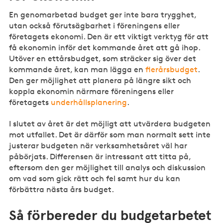
En genomarbetad budget ger inte bara trygghet,
utan också förutsägbarhet i föreningens eller
företagets ekonomi. Den är ett viktigt verktyg för att
få ekonomin inför det kommande året att gå ihop.
Utöver en ettårsbudget, som sträcker sig över det
kommande året, kan man lägga en
flerårsbudget
.
Den ger möjlighet att planera på längre sikt och
koppla ekonomin närmare föreningens eller
företagets
underhållsplanering
.
I slutet av året är det möjligt att utvärdera budgeten
mot utfallet. Det är därför som man normalt sett inte
justerar budgeten när verksamhetsåret väl har
påbörjats. Differensen är intressant att titta på,
eftersom den ger möjlighet till analys och diskussion
om vad som gick rätt och fel samt hur du kan
förbättra nästa års budget.
Så förbereder du budgetarbetet