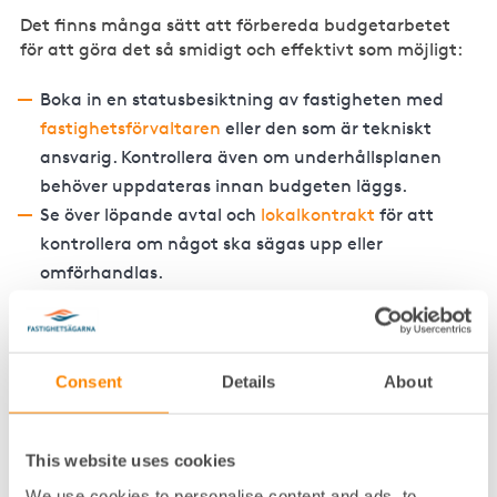
Det finns många sätt att förbereda budgetarbetet
för att göra det så smidigt och effektivt som möjligt:
Boka in en statusbesiktning av fastigheten med
fastighetsförvaltaren
eller den som är tekniskt
ansvarig. Kontrollera även om underhållsplanen
behöver uppdateras innan budgeten läggs.
Se över löpande avtal och
lokalkontrakt
för att
kontrollera om något ska sägas upp eller
omförhandlas.
Planera underhåll och projekt – se budgetarbetet
som startpunkten till vilka arbeten som ska
genomföras nästa år.
Consent
Details
About
Kontrollera lånevillkor och räntor, och ha dem som
utgångspunkt när du ser över finansiering och
framtida lånebehov.
This website uses cookies
We use cookies to personalise content and ads, to