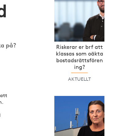
d
ka på?
Riskerar er brf att
klassas som oäkta
bostadsrättsfören
ing?
AKTUELLT
 att
n.
l