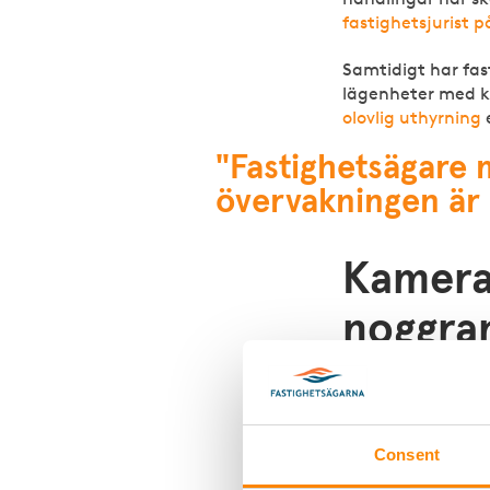
fastighetsjurist 
Samtidigt har fast
lägenheter med ko
olovlig uthyrning
"Fastighetsägare 
övervakningen är
Kamera
noggra
Kameraövervakning
dokumentation oc
– Fastighetsägar
Consent
alternativ först 