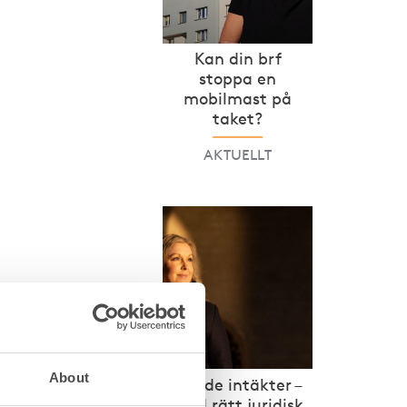
Kan din brf
stoppa en
mobilmast på
taket?
AKTUELLT
er tydlig
dra
About
Ökade intäkter –
blemet
med rätt juridisk