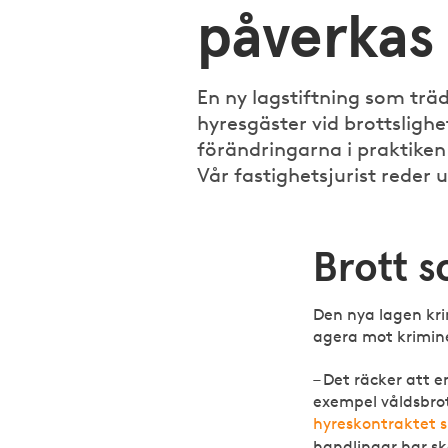
påverkas
En ny lagstiftning som träd
hyresgäster vid brottslighe
förändringarna i praktiken
Vår fastighetsjurist reder 
Brott 
Den nya lagen kri
agera mot krimine
– Det räcker att e
exempel våldsbrott
hyreskontraktet 
handlingar har sk