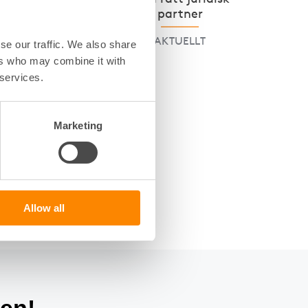
partner
AKTUELLT
se our traffic. We also share
ers who may combine it with
 services.
v
ansvar.
Marketing
ter
t
eller ta
Allow all