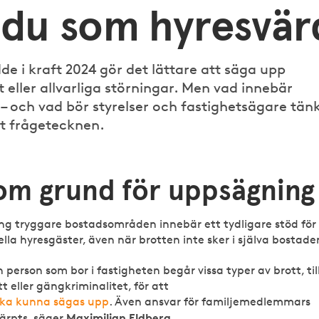
 du som hyresvär
de i kraft 2024 gör det lättare att säga upp
t eller allvarliga störningar. Men vad innebär
 – och vad bör styrelser och fastighetsägare tän
ut frågetecknen.
som grund för uppsägning
ng tryggare bostadsområden innebär ett tydligare stöd för
lla hyresgäster, även när brotten inte sker i själva bostade
n person som bor i fastigheten begår vissa typer av brott, til
 eller gängkriminalitet, för att
ska kunna sägas upp
. Även ansvar för familjemedlemmars
Maximilian Eldberg,
ärpts, säger