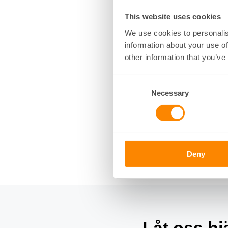
försvinner, måste
This website uses cookies
Viktigt
We use cookies to personalis
information about your use of
other information that you’ve
Lagändringen ger
hyresvärdar) fler
Consent
Det krävs både ju
Necessary
Selection
misstänkt brottsli
behöva kopplas in
🎧 Lyssna på hela
kontakt med oss 
Deny