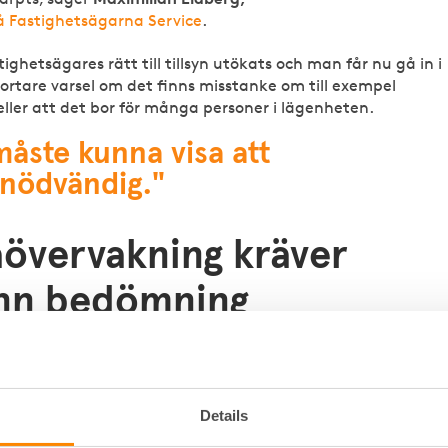
på Fastighetsägarna Service
.
ighetsägares rätt till tillsyn utökats och man får nu gå in i
rtare varsel om det finns misstanke om till exempel
eller att det bor för många personer i lägenheten.
måste kunna visa att
 nödvändig."
övervakning kräver
nn bedömning
 kan vara ett effektivt sätt att förebygga brott men kräv
h rutiner.
e måste kunna visa att övervakningen är nödvändig, att an
Details
har prövats och att insamlad data hanteras korrekt. Om pro