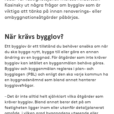
Kasinsky ut några frågor om bygglov som är
viktiga att tänka på innan renoverings- eller
ombyggnationsåtgärder påbörjas.
När krävs bygglov?
Ett bygglov är ett tillstånd du behöver ansöka om när
du ska bygga nytt, bygga till eller göra en annan
ändring av en byggnad. För åtgärder som inte kräver
bygglov kan istället en bygganmälan behöva göras.
Bygglov och bygganmälan regleras i plan- och
bygglagen (PBL) och enligt den ska varje kommun ha
en byggnadsnämnd som bland annat hanterar
bygglovsfrågor.
– Det är inte alltid helt självklart vilka åtgärder som
kräver bygglov. Bland annat beror det på om
fastigheten ligger inom eller utanför detaljplanerat
område, i vilken grad byggnadens utseende eller