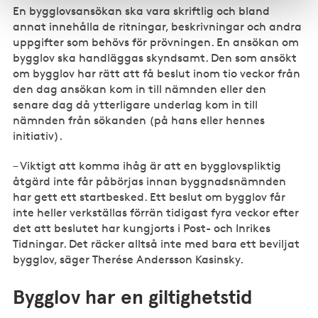
En bygglovsansökan ska vara skriftlig och bland
annat innehålla de ritningar, beskrivningar och andra
uppgifter som behövs för prövningen. En ansökan om
bygglov ska handläggas skyndsamt. Den som ansökt
om bygglov har rätt att få beslut inom tio veckor från
den dag ansökan kom in till nämnden eller den
senare dag då ytterligare underlag kom in till
nämnden från sökanden (på hans eller hennes
initiativ).
– Viktigt att komma ihåg är att en bygglovspliktig
åtgärd inte får påbörjas innan byggnadsnämnden
har gett ett startbesked. Ett beslut om bygglov får
inte heller verkställas förrän tidigast fyra veckor efter
det att beslutet har kungjorts i Post- och Inrikes
Tidningar. Det räcker alltså inte med bara ett beviljat
bygglov, säger Therése Andersson Kasinsky.
Bygglov har en giltighetstid