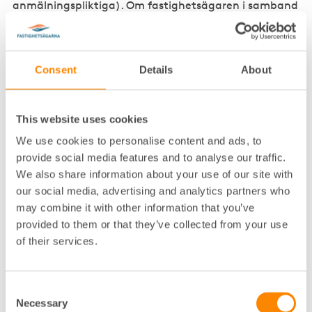
anmälningspliktiga). Om fastighetsägaren i samband
med bytet även väljer en annan färg på det nya
plåttaket, innebärande att byggnadens utseende
ändras, utgör åtgärden en ändring av byggnaden
som är bygglovspliktig.
Consent
Details
About
– För att få reda på om bygglov (eller bygganmälan)
behövs för den åtgärd du planerar, ska du därför som
This website uses cookies
ett första steg alltid ta kontakt med
We use cookies to personalise content and ads, to
byggnadsnämnden i den kommun där fastigheten
ligger. Detta för att veta om du ska gå vidare med en
provide social media features and to analyse our traffic.
bygglovsansökan/bygganmälan eller inte. Tänk på
We also share information about your use of our site with
att vara ute i god tid då dessa processer kan ta flera
our social media, advertising and analytics partners who
veckor, berättar hon.
may combine it with other information that you’ve
provided to them or that they’ve collected from your use
Vem ska ansöka om bygglov?
of their services.
Som utgångspunkt är det fastighetsägaren som
ansöker om bygglov för en åtgärd som
Consent
fastighetsägaren avser att utföra på den egna
Necessary
Selection