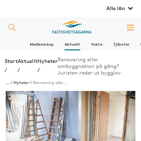
Alla län
Medlemskap
Aktuellt
Fakta
Tjänster
Renovering eller
Start
Aktuellt
Nyheter
ombyggnation på gång?
/
/
/
Juristen reder ut bygglov
...
Nyheter
Renovering eller...