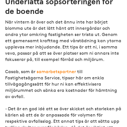
Underlätta sopsorteringen för
de boende
När vintern är över och det ännu inte har börjat
blomma ute är det lätt hänt att innergårdar och
andra ytor omkring fastigheten ser trista ut. Genom
ett gemensamt krafttag med vårstädning kan ytorna
upplevas mer inbjudande. Ett tips är att ni, i samma
veva, passar på att se över platser som ni annars inte
fokuserar på, till exempel förråd och miljörum.
Casab, som är
samarbetspartner
till
Fastighetsägarna Service, tipsar här om enkla
tillvägagångssätt för hur ni kan effektivisera
miljörummet och sänka era kostnader för hämtning
av avfall.
– Det är en god idé att se över skicket och storleken på
kärlen så att de är anpassade för volymen för
respektive avfallsslag. Ett annat tips är att sätta upp