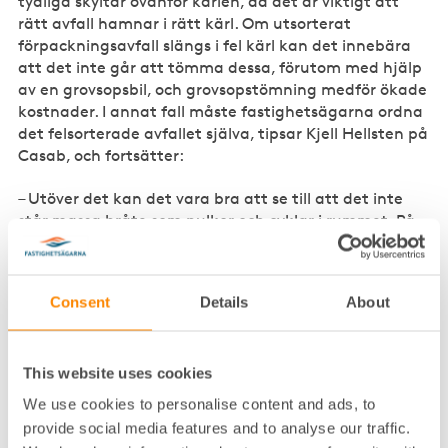
tydliga skyltar ovanför kärlen, då det är viktigt att
rätt avfall hamnar i rätt kärl. Om utsorterat
förpackningsavfall slängs i fel kärl kan det innebära
att det inte går att tömma dessa, förutom med hjälp
av en grovsopsbil, och grovsopstömning medför ökade
kostnader. I annat fall måste fastighetsägarna ordna
det felsorterade avfallet själva, tipsar Kjell Hellsten på
Casab, och fortsätter:
– Utöver det kan det vara bra att se till att det inte
står massa bråte som pulkor och cyklar i rummet. På
så sätt kan ni få plats med fler kärl för återvinningen.
Se över dörrstoppen och
Consent
Details
About
hämtningsfrekvenserna
Kjell tar även upp vikten av regelbundet underhåll
This website uses cookies
och en bra arbetsmiljö.
We use cookies to personalise content and ads, to
provide social media features and to analyse our traffic.
– Se till att det finns dörrstopp på samtliga dörrar