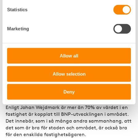
trivsel och trygghet. Enligt rapporten Cityindex Insikt
Statistics
2022 ökar omsättningen i stadskärnan när en ny typ
av kulturverksamhet etablerar sig. Sambandet gäller
i alla sorters städer, men den ekonomiska effekten är
Marketing
tydligast i små och medelstora städer.
- Det är många intressen som ska komma överens för
att skapa levande bottenvåningar och stadsdelar,
Allow all
men nyckeln är samverkan och det ligger också i vårt
DNA. Det handlar om att starta en positiv spiral, vi vill
bidra till en bättre stad för alla, säger Johan
Allow selection
Wejdmark.
Deny
Ingen fastighet är en ö
Enligt Johan Wejdmark är mer än 70% av värdet i en
fastighet är kopplat till BNP-utvecklingen i området.
Det innebär, som i så många andra sammanhang, att
det som är bra för staden och området, är också bra
för den enskilda fastighetsägaren.