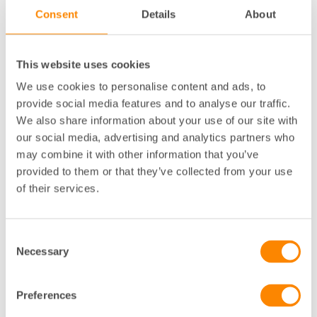
Kvarterskrogar med personligt tilltal och lokal prägel
Consent
Details
About
ofta blir populära genom att servera exempelvis
närodlad mat och egenbryggt öl. Exempel på det ser
vi över hela Sverige, ett annat exempel är stadsdelen
This website uses cookies
Majorna i Göteborg. Ett tips från rapporten är just att
utgå från det som är unikt för området. Generiska
We use cookies to personalise content and ads, to
lösningar gör ingen glad, minst av allt besökarna.
provide social media features and to analyse our traffic.
We also share information about your use of our site with
Ett blandat utbud är en annan framgångsfaktor. För
our social media, advertising and analytics partners who
varje ny bransch som etablerar sig i stadskärnan ökar
may combine it with other information that you’ve
besöksflödena med 1–2 procent, och det märks
provided to them or that they’ve collected from your use
speciellt i mindre städer. Men många verksamheter
of their services.
som skapar attraktion har inte alltid möjlighet att
betala höga hyror. När det gäller hyresgäster som
kulturtjänster, hållbarhetstjänster, pop-up
verksamheter eller RUT-/ ROT-centraler kan en lösning
Consent
Necessary
vara att dela på såväl ytan som hyran, och
Selection
tillsammans skapa ett lockande erbjudande.
Preferences
Teatrar, biografer, gallerier och restauranger skapar
liv och rörelse i staden även kvällstid, vilket leder ökad