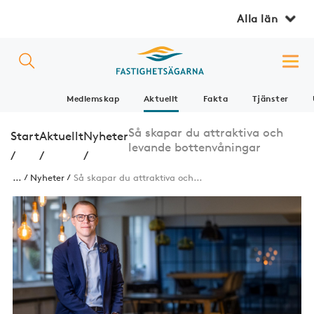
Alla län
Medlemskap
Aktuellt
Fakta
Tjänster
Så skapar du attraktiva och
Start
Aktuellt
Nyheter
levande bottenvåningar
/
/
/
...
Nyheter
Så skapar du attraktiva och...