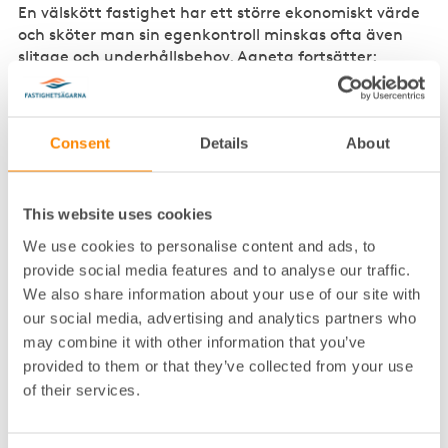
En välskött fastighet har ett större ekonomiskt värde
och sköter man sin egenkontroll minskas ofta även
slitage och underhållsbehov. Agneta fortsätter:
– Egenkontrollen är ett ständigt pågående arbete
som noga ska planeras, genomföras, följas upp och
kontinuerligt förbättras. Exempel på kontrollpunkter
Consent
Details
About
som ingår i egenkontrollen är bland annat avfall,
brand, buller, ventilation, radon, kemiska produkter,
hissar, köldmedia och skadedjur.
This website uses cookies
We use cookies to personalise content and ads, to
Anpassat för mobil och
provide social media features and to analyse our traffic.
surfplatta
We also share information about your use of our site with
our social media, advertising and analytics partners who
Fastighetsägarnas egenkontrollsystem är helt
may combine it with other information that you’ve
webbaserat och anpassat för både dator, mobil och
provided to them or that they’ve collected from your use
surfplatta. Det är tillgängligt, enkelt att använda och
of their services.
passar för alla slags verksamheter.
– Förutom stora och små fastighetsägare med