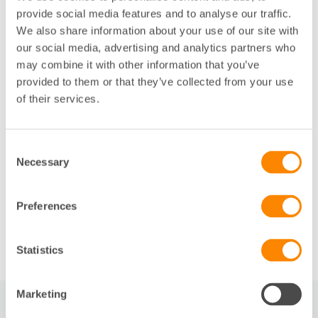
Fastighetsägarna Syd och en av kursledarna
provide social media features and to analyse our traffic.
tillsammans med fastighetsjuristen Simon Grünfeld.
We also share information about your use of our site with
our social media, advertising and analytics partners who
Kursen vänder sig till dig som vill stärka din
may combine it with other information that you’ve
kompetens inom lokalhyresjuridik och få en bättre
provided to them or that they’ve collected from your use
förståelse för de juridiska frågor som påverkar arbetet
of their services.
med kommersiella lokaler. Genom föreläsningar,
diskussioner och verklighetsnära exempel kombineras
teori med praktisk tillämpning.
Consent
Necessary
I kursavgiften ingår övernattning i enkelrum, fika och
Selection
lunch båda dagarna samt en trerättersmiddag på
kvällen.
Preferences
Läs mer om kursen här.
Statistics
Marketing