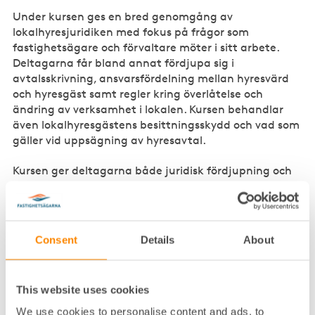
Under kursen ges en bred genomgång av
lokalhyresjuridiken med fokus på frågor som
fastighetsägare och förvaltare möter i sitt arbete.
Deltagarna får bland annat fördjupa sig i
avtalsskrivning, ansvarsfördelning mellan hyresvärd
och hyresgäst samt regler kring överlåtelse och
ändring av verksamhet i lokalen. Kursen behandlar
även lokalhyresgästens besittningsskydd och vad som
gäller vid uppsägning av hyresavtal.
Kursen ger deltagarna både juridisk fördjupning och
praktiska verktyg som kan omsättas direkt i det
dagliga arbetet
– En god förståelse för lokalhyresjuridiken är
Consent
Details
About
avgörande för att kunna fatta välgrundade beslut
och minska risken för kostsamma misstag. Kursen ger
deltagarna både juridisk fördjupning och praktiska
This website uses cookies
verktyg som kan omsättas direkt i det dagliga
arbetet, säger Diana Ercegovic, chefsjurist på
We use cookies to personalise content and ads, to