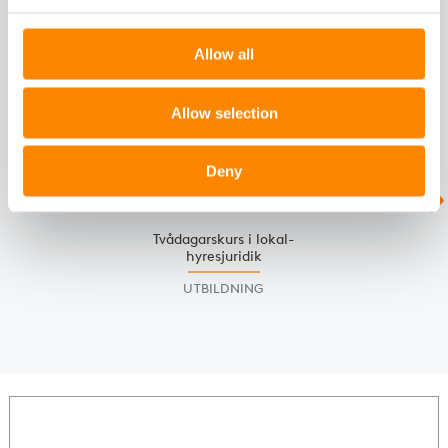
RELATERAT
Allow all
Slide 1 of 2
Allow selection
Deny
Tvådagars­kurs i lokal­
hyres­juridik
UTBILDNING