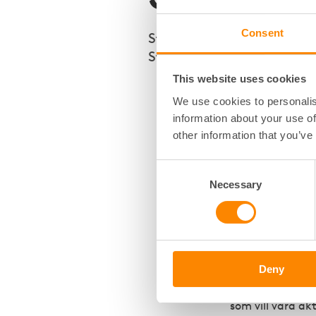
Consent
Stockholms miljö- och kl
Stockholm ett sopbetyg, v
This website uses cookies
"3,8. Men vi bor
We use cookies to personalis
information about your use of
Fastighetsägarn
other information that you’ve
alltså 150 års 
Hur fungerar s
Consent
Det är tydligt at
Necessary
Selection
alla hushåll so
men problem med
mycket för att h
inte har plats?
Deny
Detta och mycke
knyter ihop sops
som vill vara ak