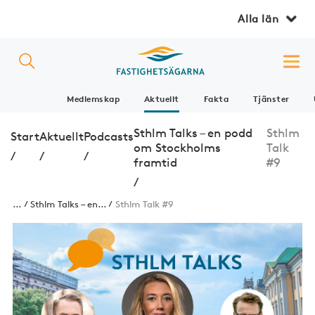
Alla län
Medlemskap
Aktuellt
Fakta
Tjänster
Sthlm Talks – en podd
Sthlm
Start
Aktuellt
Podcasts
om Stockholms
Talk
/
/
/
framtid
#9
/
...
Sthlm Talks – en...
Sthlm Talk #9