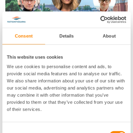
AKTUELLT
Consent
Details
About
Sthlm Talk #9
This website uses cookies
Invest Stockholm arbetar för att locka
We use cookies to personalise content and ads, to
utländska företag att etablera sig i
provide social media features and to analyse our traffic.
Stockholmsregionen. Lyssna på en
We also share information about your use of our site with
sommarintervju med vd:n Anna Gissler om hur
our social media, advertising and analytics partners who
coronakrisen påverkar möjligheterna att locka
may combine it with other information that you’ve
etableringar. Anna resonerar också kring vad
provided to them or that they’ve collected from your use
som är speciellt med Stockholm.
of their services.
Per Schlingmann genomför intervjun och ett
eftersnack med Oskar Öholm som är vd för
Consent