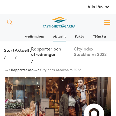
Alla län
Medlemskap
Aktuellt
Fakta
Tjänster
Rapporter och
CItyindex
Start
Aktuellt
utredningar
Stockholm 2022
/
/
/
...
Rapporter och...
CItyindex Stockholm 2022