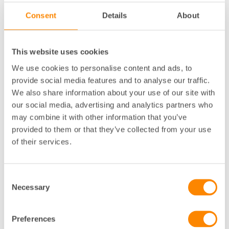
behöver både Stockholms stad och fastighetsägare ta
Consent
Details
About
ett stort ansvar för stadens icke-kommersiella ytor.
Vill vi ha en levande stad så måste kommun och
företagare fortsätta ta stort gemensamt ansvar för
This website uses cookies
att människor ska välja stadskärnan framför internet,
säger Helena Olsson.
We use cookies to personalise content and ads, to
provide social media features and to analyse our traffic.
Insikten om att flöden skapar stadsliv har aldrig varit
We also share information about your use of our site with
viktigare. Cityindex visar på positiva samband mellan
our social media, advertising and analytics partners who
en varierad branschbredd och flöden samt hur icke
may combine it with other information that you’ve
kommersiella verksamheter indirekt bidrar till
provided to them or that they’ve collected from your use
stadskärnans positiva omsättningsutveckling. Det vi
of their services.
ser och lär i stadskärnan har potential att driva
utveckling och skapa ny efterfrågan och nya
möjligheter att generera tillväxt för hela kommunen.
Consent
Necessary
Ökning inom alla branscher Omsättning per bransch
Selection
2021
Preferences
Dagligvaror – 7,8 miljarder kronor (7,6 miljarder, 2020)