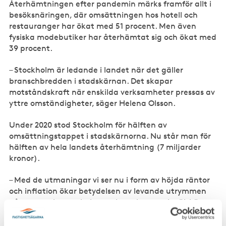
Återhämtningen efter pandemin märks framför allt i
besöksnäringen, där omsättningen hos hotell och
restauranger har ökat med 51 procent. Men även
fysiska modebutiker har återhämtat sig och ökat med
39 procent.
– Stockholm är ledande i landet när det gäller
branschbredden i stadskärnan. Det skapar
motståndskraft när enskilda verksamheter pressas av
yttre omständigheter, säger Helena Olsson.
Under 2020 stod Stockholm för hälften av
omsättningstappet i stadskärnorna. Nu står man för
hälften av hela landets återhämtning (7 miljarder
kronor).
– Med de utmaningar vi ser nu i form av höjda räntor
och inflation ökar betydelsen av levande utrymmen
på gator och torg, kulturverksamheter och välskötta
parker för att människor ska fortsätta tillbringa tid i
stadskärnan när de får mindre kvar i plånboken. Här