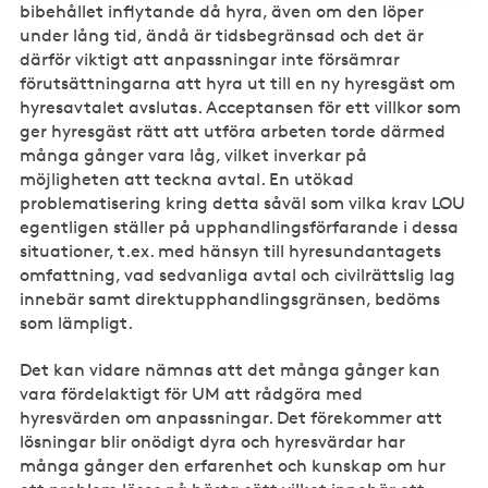
bibehållet inflytande då hyra, även om den löper
under lång tid, ändå är tidsbegränsad och det är
därför viktigt att anpassningar inte försämrar
förutsättningarna att hyra ut till en ny hyresgäst om
hyresavtalet avslutas. Acceptansen för ett villkor som
ger hyresgäst rätt att utföra arbeten torde därmed
många gånger vara låg, vilket inverkar på
möjligheten att teckna avtal. En utökad
problematisering kring detta såväl som vilka krav LOU
egentligen ställer på upphandlingsförfarande i dessa
situationer, t.ex. med hänsyn till hyresundantagets
omfattning, vad sedvanliga avtal och civilrättslig lag
innebär samt direktupphandlingsgränsen, bedöms
som lämpligt.
Det kan vidare nämnas att det många gånger kan
vara fördelaktigt för UM att rådgöra med
hyresvärden om anpassningar. Det förekommer att
lösningar blir onödigt dyra och hyresvärdar har
många gånger den erfarenhet och kunskap om hur