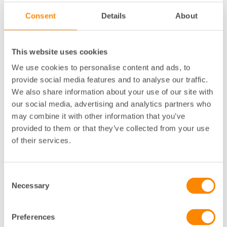
avsnitt
Consent
Details
About
3.2.1
This website uses cookies
Om en
I sista meningen under 3.2.1 anges att ”
We use cookies to personalise content and ads, to
fastighetsförsäljning ska ske kan
provide social media features and to analyse our traffic.
genomförandeavtalet även reglera
We also share information about your use of our site with
förutsättningarna för försäljningen med tillhörande
our social media, advertising and analytics partners who
köpeavtal
.” Det är oklart vad som menas med
may combine it with other information that you’ve
”förutsättningarna”, men det bör noteras att
provided to them or that they’ve collected from your use
utfästelse om framtida överlåtelse av en fastighets
of their services.
enligt svensk rätt
är ogiltig
, se t.ex. NJA 2002 s. 467.
3.2.2
Consent
Necessary
Selection
I första stycket anges att ’Hyreskontraktet är
undantaget upphandlingsplikt enligt 3 kap. 19 § LOU
förutsatt att kontraktet enbart innehåller moment av
Preferences
hyra.” Meningen kan tolkas som mer begränsande än