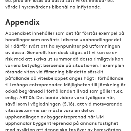
ett problem löses på bästa sätt vilket innebär ett
värde i hyresvärdens bibehållna inflytande.
Appendix
Appendixet innehåller som det får förstås exempel på
handlingar som använts i diverse upphandlingar det
blir därför svårt att ha synpunkter på utformningen
av dessa. Generellt kan dock sägas att vi kan se en
risk med att skriva ut summor då dessa rimligtvis kan
variera betydligt beroende på situationen. I exemplen
rörande viten vid försening blir detta särskilt
påfallande då vitesbeloppet anges högt i förhållande
till många entreprenader. Möjligheten till jämkning är
också begränsad i förhållande till vad som gäller t.ex.
enligt ABT 06. Det borde vidare vara tydligare här,
såväl som i vägledningen (5.16), att vid motsvarande
vitesbestämmelser måste vara en del av
upphandlingen av byggentreprenad när UM
upphandlar byggentreprenad på annans fastighet
med avsikten att denna ska tas över av hyresvärden.