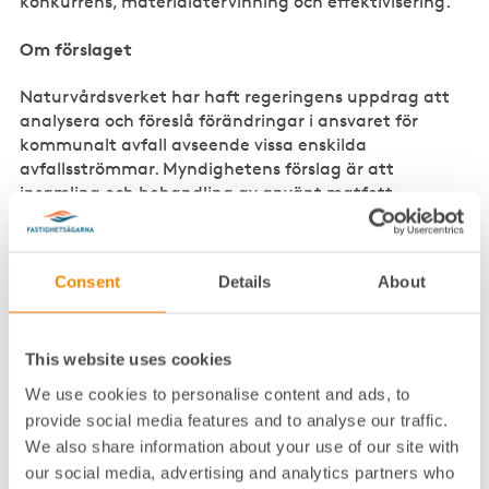
konkurrens, materialåtervinning och effektivisering.
Om förslaget
Naturvårdsverket har haft regeringens uppdrag att
analysera och föreslå förändringar i ansvaret för
kommunalt avfall avseende vissa enskilda
avfallsströmmar. Myndighetens förslag är att
insamling och behandling av använt matfett
undantas från det kommunala ansvaret, att
kommunerna får ett tydligt ansvar för utgrävda
massor med invasiva främmande arter från hushållen
Consent
Details
About
samt att detaljhandeln ges en avgränsad valfrihet,
s.k. frival, avseende hantering av sitt avfall.
Fastighetsägarnas synpunkter
This website uses cookies
We use cookies to personalise content and ads, to
inga invändningar
Fastighetsägarna har
mot
provide social media features and to analyse our traffic.
förslagen rörande matfett och invasiva arter.
We also share information about your use of our site with
our social media, advertising and analytics partners who
Fastighetsägarna vill vara tydliga med att vi