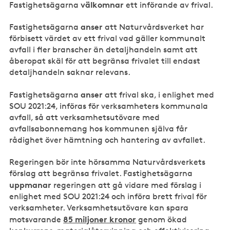
välkomnar
Fastighetsägarna
ett införande av frival.
anser
Fastighetsägarna
att Naturvårdsverket har
förbisett värdet av ett frival vad gäller kommunalt
avfall i fler branscher än detaljhandeln samt att
åberopat skäl för att begränsa frivalet till endast
detaljhandeln saknar relevans.
anser
Fastighetsägarna
att frival ska, i enlighet med
SOU 2021:24, införas för verksamheters kommunala
avfall, så att verksamhetsutövare med
avfallsabonnemang hos kommunen själva får
rådighet över hämtning och hantering av avfallet.
Regeringen bör inte hörsamma Naturvårdsverkets
förslag att begränsa frivalet. Fastighetsägarna
uppmanar
regeringen att gå vidare med förslag i
enlighet med SOU 2021:24 och införa brett frival för
verksamheter. Verksamhetsutövare kan spara
85 miljoner kronor
motsvarande
genom ökad