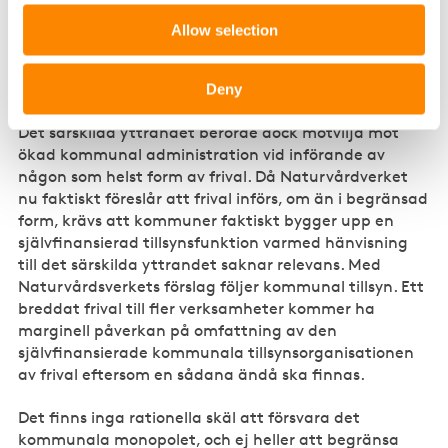
skulle kräva en allt för stor administrativ tillsynsinsats
från kommuner. Som grund för detta hänvisas i
Allow selection
skrivelsen till ett särskilt yttrande i SOU 2021:24 från
en expert som då representerade SKR/Tyresö
Deny
Kommun.
Det särskilda yttrandet berörde dock motvilja mot
ökad kommunal administration vid införande av
någon som helst form av frival. Då Naturvårdverket
nu faktiskt föreslår att frival införs, om än i begränsad
form, krävs att kommuner faktiskt bygger upp en
självfinansierad tillsynsfunktion varmed hänvisning
till det särskilda yttrandet saknar relevans. Med
Naturvårdsverkets förslag följer kommunal tillsyn. Ett
breddat frival till fler verksamheter kommer ha
marginell påverkan på omfattning av den
självfinansierade kommunala tillsynsorganisationen
av frival eftersom en sådana ändå ska finnas.
Det finns inga rationella skäl att försvara det
kommunala monopolet, och ej heller att begränsa