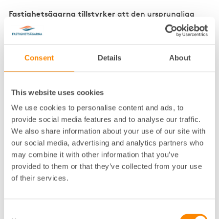
Fastighetsägarna tillstyrker
att den ursprungliga
avfallsproducenten ska ha ansvar för att hantera det
avfall som producerats.
Fastighetsägarna tillstyrker
att den som är ansvarig
Consent
Details
About
för att avfall blir behandlat ska se till att det blir
behandlat i enlighet med avfallshierarkin.
This website uses cookies
Kommunalt avfall och införande av frival
We use cookies to personalise content and ads, to
provide social media features and to analyse our traffic.
Fastighetsägarna tillstyrker
att uttrycket
We also share information about your use of our site with
kommunalt avfall ersätter termen hushållsavfall och
utformas i huvudsak på samma sätt som i
our social media, advertising and analytics partners who
avfallsdirektivet samt att kommunerna har kvar
may combine it with other information that you’ve
grundansvaret.
provided to them or that they’ve collected from your use
of their services.
Fastighetsägarna anser
att direktivet och
föreliggande promemoria klart anger att kommunens
ansvar för kommunalt avfall även kommer innefatta
Consent
trädgårdsavfall
[1]
från såväl hushåll som