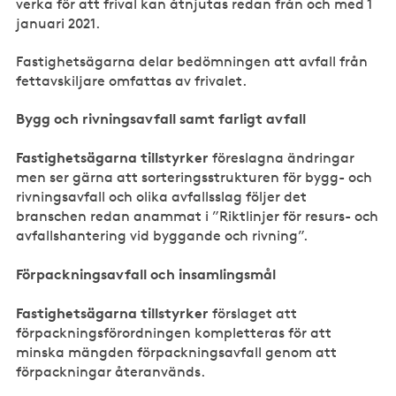
verka för att frival kan åtnjutas redan från och med 1
januari 2021.
Fastighetsägarna delar bedömningen att avfall från
fettavskiljare omfattas av frivalet.
Bygg och rivningsavfall samt farligt avfall
Fastighetsägarna tillstyrker
föreslagna ändringar
men ser gärna att sorteringsstrukturen för bygg- och
rivningsavfall och olika avfallsslag följer det
branschen redan anammat i ”Riktlinjer för resurs- och
avfallshantering vid byggande och rivning”.
Förpackningsavfall och insamlingsmål
Fastighetsägarna tillstyrker
förslaget att
förpackningsförordningen kompletteras för att
minska mängden förpackningsavfall genom att
förpackningar återanvänds.