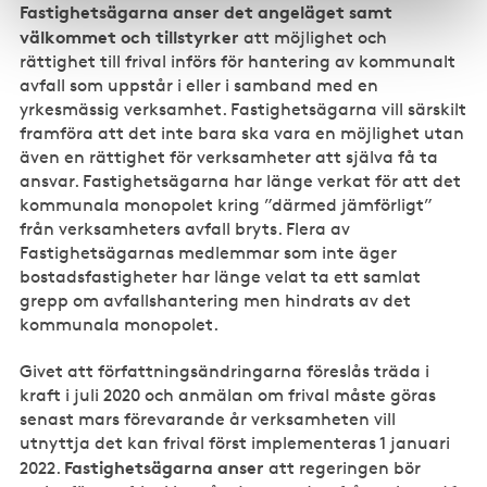
Fastighetsägarna anser det angeläget samt
välkommet och tillstyrker
att möjlighet och
rättighet till frival införs för hantering av kommunalt
avfall som uppstår i eller i samband med en
yrkesmässig verksamhet. Fastighetsägarna vill särskilt
framföra att det inte bara ska vara en möjlighet utan
även en rättighet för verksamheter att själva få ta
ansvar. Fastighetsägarna har länge verkat för att det
kommunala monopolet kring ”därmed jämförligt”
från verksamheters avfall bryts. Flera av
Fastighetsägarnas medlemmar som inte äger
bostadsfastigheter har länge velat ta ett samlat
grepp om avfallshantering men hindrats av det
kommunala monopolet.
Givet att författningsändringarna föreslås träda i
kraft i juli 2020 och anmälan om frival måste göras
senast mars förevarande år verksamheten vill
utnyttja det kan frival först implementeras 1 januari
Fastighetsägarna anser
2022.
att regeringen bör