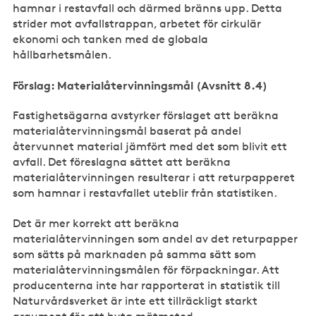
hamnar i restavfall och därmed bränns upp. Detta
strider mot avfallstrappan, arbetet för cirkulär
ekonomi och tanken med de globala
hållbarhetsmålen.
Förslag: Materialåtervinningsmål (Avsnitt 8.4)
Fastighetsägarna avstyrker förslaget att beräkna
materialåtervinningsmål baserat på andel
återvunnet material jämfört med det som blivit ett
avfall. Det föreslagna sättet att beräkna
materialåtervinningen resulterar i att returpapperet
som hamnar i restavfallet uteblir från statistiken.
Det är mer korrekt att beräkna
materialåtervinningen som andel av det returpapper
som sätts på marknaden på samma sätt som
materialåtervinningsmålen för förpackningar. Att
producenterna inte har rapporterat in statistik till
Naturvårdsverket är inte ett tillräckligt starkt