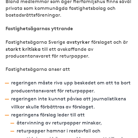
Bland medlemmar som äger flerfamiljshus finns såväl
privata som kommunägda fastighetsbolag och
bostadsrättsföreningar.
Fastighetsägarnas yttrande
avstyrker
Fastighetsägarna Sverige
förslaget och är
starkt kritiska
till ett avskaffande av
producentansvaret för returpapper.
Fastighetsägarna anser att
regeringen måste riva upp beskedet om att ta bort
producentansvaret för returpapper.
regeringen inte kunnat påvisa att journalistikens
villkor skulle förbättras av förslaget.
regeringens förslag leder till att
återvinning av returpapper minskar,
returpapper hamnar i restavfall och