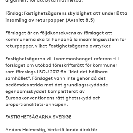
argument för att byta mätmetod.
Förslag: Fastighetsägarens skyldighet att underlätta
insamling av returpapper (Avsnitt 8.5)
Förslaget är en följdkonsekvens av förslaget att
kommunerna ska tillhandahålla insamlingssystem för
returpapper, vilket Fastighetsägarna avstyrker.
Fastighetsägarna vill i sammanhanget referera till
förslaget om utökad föreskriftsrätt för kommuner
som föreslogs i SOU 2012:56 ”Mot det hållbara
samhället”. Förslaget vann inte gehör då det
bedömdes strida mot det grundlagsskyddade
egendomsskyddet kompletterat av
Europakonventionens rättighetsskydd och
proportionalitets-principen.
FASTIGHETSÄGARNA SVERIGE
Anders Holmestig, Verkställande direktör