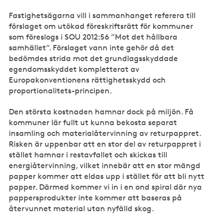
Fastighetsägarna vill i sammanhanget referera till
förslaget om utökad föreskriftsrätt för kommuner
som föreslogs i SOU 2012:56 ”Mot det hållbara
samhället”. Förslaget vann inte gehör då det
bedömdes strida mot det grundlagsskyddade
egendomsskyddet kompletterat av
Europakonventionens rättighetsskydd och
proportionalitets-principen.
Den största kostnaden hamnar dock på miljön. Få
kommuner lär fullt ut kunna bekosta separat
insamling och materialåtervinning av returpappret.
Risken är uppenbar att en stor del av returpappret i
stället hamnar i restavfallet och skickas till
energiåtervinning, vilket innebär att en stor mängd
papper kommer att eldas upp i stället för att bli nytt
papper. Därmed kommer vi in i en ond spiral där nya
pappersprodukter inte kommer att baseras på
återvunnet material utan nyfälld skog.