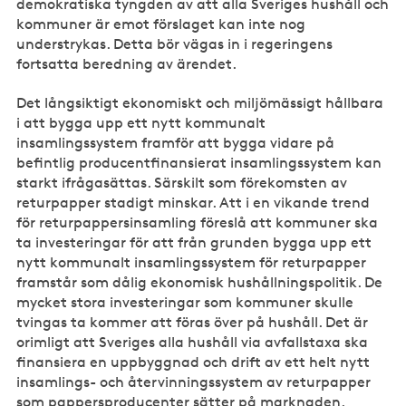
demokratiska tyngden av att alla Sveriges hushåll och
kommuner är emot förslaget kan inte nog
understrykas. Detta bör vägas in i regeringens
fortsatta beredning av ärendet.
Det långsiktigt ekonomiskt och miljömässigt hållbara
i att bygga upp ett nytt kommunalt
insamlingssystem framför att bygga vidare på
befintlig producentfinansierat insamlingssystem kan
starkt ifrågasättas. Särskilt som förekomsten av
returpapper stadigt minskar. Att i en vikande trend
för returpappersinsamling föreslå att kommuner ska
ta investeringar för att från grunden bygga upp ett
nytt kommunalt insamlingssystem för returpapper
framstår som dålig ekonomisk hushållningspolitik. De
mycket stora investeringar som kommuner skulle
tvingas ta kommer att föras över på hushåll. Det är
orimligt att Sveriges alla hushåll via avfallstaxa ska
finansiera en uppbyggnad och drift av ett helt nytt
insamlings- och återvinningssystem av returpapper
som pappersproducenter sätter på marknaden.