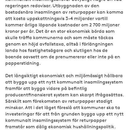
regeringen redovisar. Utbyggnaden av den
bostadsnära insamlingen av returpapper kan komma
att kosta uppskattningsvis 3-4 miljarder vartill
kommer årliga löpande kostnader om 2 700 miljoner
kronor per år. Det är en stor ekonomisk börda som
skulle träffa kommunerna och som måste täckas
genom en höjd avfallstaxa, alltså i förlängningen
landa hos fastighetsägare och slutligen hos de
boende oavsett om de prenumererar eller inte på en
papperstidning.
Det långsiktigt ekonomiskt och miljömässigt hållbara
att bygga upp ett nytt kommunalt insamlingssystem
framför att bygga vidare på befintlig
producentfinansierat system kan skarpt ifrågasättas.
Särskilt som förekomsten av returpapper stadigt
minskar. Att i det läget föreslå att kommuner ska ta
investeringar för att från grunden bygga upp ett nytt
kommunalt insamlingssystem för returpapper
framstår som dålig ekonomisk hushållningspolitik.