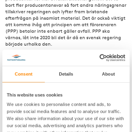
bort fler producentansvar så fort andra näringsgrenar
tillskriver regeringen och lyfter fram bristande
efterfrågan på insamlat material. Det är också viktigt
att komma ihåg att principen om att förorenaren
(PPP) betalar inte enbart gäller avfall. PPP ska
värnas, låt inte 2020 bli det år då en svensk regering
började urholka den.
Enligt förslaget kommer även verksamheter att
drabbas av förslaget att insamling av returpapper
faller under kommunalt monopol. Verksamheterna
Consent
Details
About
kommer att beläggas med en högre taxa för
insamling oavsett om verksamheten ger upphov till
returpapper. Enligt konsekvensutredningen saknas
This website uses cookies
underlag för en överslagsberäkning av vilka kostnader
det skulle kunna röra sig om. Fastighetsägarna anser
We use cookies to personalise content and ads, to
att det inte är acceptabelt att fatta beslut utan att
provide social media features and to analyse our traffic.
ha utrett konsekvenserna för verksamheter.
We also share information about your use of our site with
our social media, advertising and analytics partners who
Fastighetsägarna föreslår att regeringen tar ett