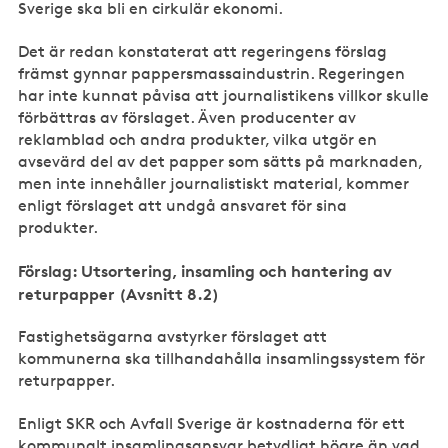
Sverige ska bli en cirkulär ekonomi.
Det är redan konstaterat att regeringens förslag
främst gynnar pappersmassaindustrin. Regeringen
har inte kunnat påvisa att journalistikens villkor skulle
förbättras av förslaget. Även producenter av
reklamblad och andra produkter, vilka utgör en
avsevärd del av det papper som sätts på marknaden,
men inte innehåller journalistiskt material, kommer
enligt förslaget att undgå ansvaret för sina
produkter.
Förslag: Utsortering, insamling och hantering av
returpapper (Avsnitt 8.2)
Fastighetsägarna avstyrker förslaget att
kommunerna ska tillhandahålla insamlingssystem för
returpapper.
Enligt SKR och Avfall Sverige är kostnaderna för ett
kommunalt insamlingsansvar betydligt högre än vad