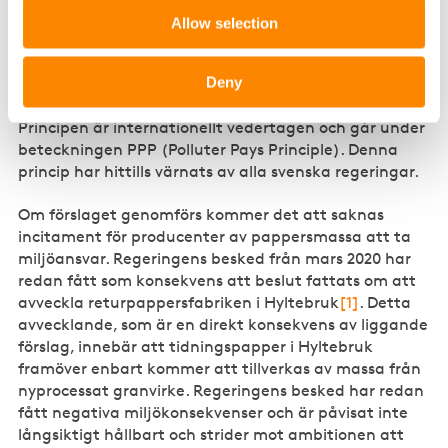
Allow selection
Förslaget utgör en anomali från principen att
förorenaren betalar, vilken innebär att det är den som
Deny
orsakar skador i miljön som ska betala för de
kostnader som uppkommer i samband med skadan.
Principen är internationellt vedertagen och går under
beteckningen PPP (Polluter Pays Principle). Denna
princip har hittills värnats av alla svenska regeringar.
Om förslaget genomförs kommer det att saknas
incitament för producenter av pappersmassa att ta
miljöansvar. Regeringens besked från mars 2020 har
redan fått som konsekvens att beslut fattats om att
avveckla returpappersfabriken i Hyltebruk
[1]
. Detta
avvecklande, som är en direkt konsekvens av liggande
förslag, innebär att tidningspapper i Hyltebruk
framöver enbart kommer att tillverkas av massa från
nyprocessat granvirke. Regeringens besked har redan
fått negativa miljökonsekvenser och är påvisat inte
långsiktigt hållbart och strider mot ambitionen att