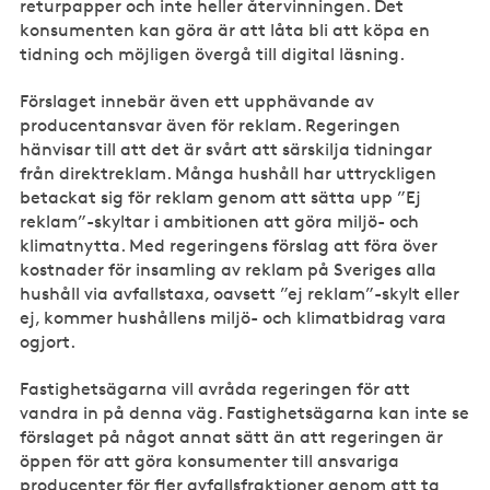
returpapper och inte heller återvinningen. Det
konsumenten kan göra är att låta bli att köpa en
tidning och möjligen övergå till digital läsning.
Förslaget innebär även ett upphävande av
producentansvar även för reklam. Regeringen
hänvisar till att det är svårt att särskilja tidningar
från direktreklam. Många hushåll har uttryckligen
betackat sig för reklam genom att sätta upp ”Ej
reklam”-skyltar i ambitionen att göra miljö- och
klimatnytta. Med regeringens förslag att föra över
kostnader för insamling av reklam på Sveriges alla
hushåll via avfallstaxa, oavsett ”ej reklam”-skylt eller
ej, kommer hushållens miljö- och klimatbidrag vara
ogjort.
Fastighetsägarna vill avråda regeringen för att
vandra in på denna väg. Fastighetsägarna kan inte se
förslaget på något annat sätt än att regeringen är
öppen för att göra konsumenter till ansvariga
producenter för fler avfallsfraktioner genom att ta