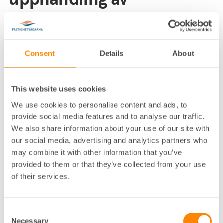
information med inbyggd
öppenhet
Consent
Details
About
Myndigheten för digital förvaltning (DIGG)
Stockholm 28 februari 2022
This website uses cookies
Fastighetsägarna har fått rubricerade
We use cookies to personalise content and ads, to
rekommendationer på remiss.
provide social media features and to analyse our traffic.
Fastighetsägarna ansluter sig till
svaret från Geoforum Sverige.
We also share information about your use of our site with
our social media, advertising and analytics partners who
Anders Holmestig, Vd
may combine it with other information that you’ve
provided to them or that they’ve collected from your use
Anna Thureson, Näringspolitisk expert
of their services.
Consent
Necessary
Selection