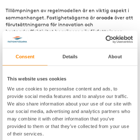
Tillämpningen av regelmodellen är en viktig aspekt i
oroade
sammanhanget. Fastighetsägarna är
över att
förutsättningarna för innovation och
kostnadseffektivitet begränsas när författningen
anser
tillämpas. Fastighetsägarna
därför att det är
av väsentlig betydelse att den vägledning som
kommer att tas fram i nästa skede utformas på ett
Consent
Details
About
sådant sätt att den riskbedömning som kommer att
göras i varje enskilt fall inte leder till att kommuner
gör olika bedömningar av samma lösning. Det
This website uses cookies
begränsar möjligheterna för standardisering och
ökad effektivitet.
We use cookies to personalise content and ads, to
provide social media features and to analyse our traffic.
ser
Fastighetsägarna
också en risk för att
We also share information about your use of our site with
regelutformningen leder till ökad risk och ökade
our social media, advertising and analytics partners who
konsultkostnader i projekten om inte ett nationellt
may combine it with other information that you’ve
godkännande av verifieringsmetoder kommer på
provided to them or that they’ve collected from your use
plats och möjliggör framtagandet av nationellt
of their services.
godkända branschstandarder för hur