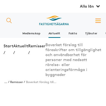
Alla län
Medlemskap
Aktuellt
Fakta
Tjänster
Boverket förslag till
Start
Aktuellt
Remisser
föreskrifter om tillgänglighet
/
/
/
och användbarhet för
personer med nedsatt
rörelse- eller
orienteringsförmåga i
byggnader
...
Remisser
Boverket förslag till...