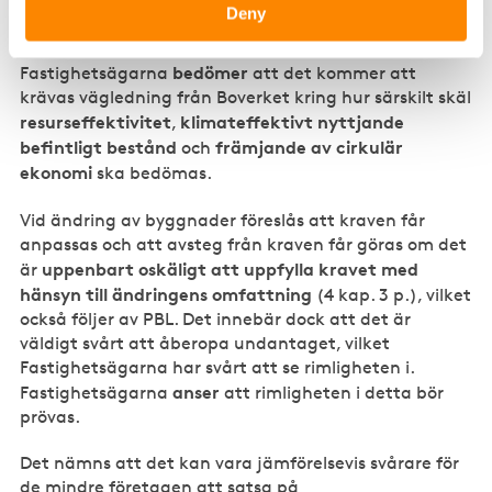
särskilt skäl när kravnivå vid ändring av byggnader för
Deny
varje enskilt fall ska fastställas.
bedömer
Fastighetsägarna
att det kommer att
krävas vägledning från Boverket kring hur särskilt skäl
resurseffektivitet
klimateffektivt nyttjande
,
befintligt bestånd
främjande av cirkulär
och
ekonomi
ska bedömas.
Vid ändring av byggnader föreslås att kraven får
anpassas och att avsteg från kraven får göras om det
uppenbart oskäligt att uppfylla kravet med
är
hänsyn till ändringens omfattning
(4 kap. 3 p.), vilket
också följer av PBL. Det innebär dock att det är
väldigt svårt att åberopa undantaget, vilket
Fastighetsägarna har svårt att se rimligheten i.
anser
Fastighetsägarna
att rimligheten i detta bör
prövas.
Det nämns att det kan vara jämförelsevis svårare för
de mindre företagen att satsa på