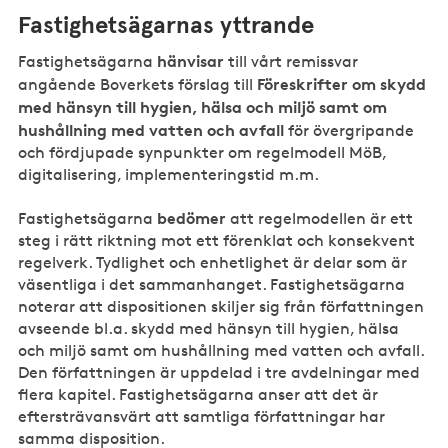
Fastighetsägarnas yttrande
hänvisar
Fastighetsägarna
till vårt remissvar
Föreskrifter om skydd
angående Boverkets förslag till
med hänsyn till hygien, hälsa och miljö
samt om
hushållning med vatten och avfall
för övergripande
och fördjupade synpunkter om regelmodell MöB,
digitalisering, implementeringstid m.m.
bedömer
Fastighetsägarna
att regelmodellen är ett
steg i rätt riktning mot ett förenklat och konsekvent
regelverk. Tydlighet och enhetlighet är delar som är
väsentliga i det sammanhanget. Fastighetsägarna
noterar att dispositionen skiljer sig från författningen
avseende bl.a. skydd med hänsyn till hygien, hälsa
och miljö samt om hushållning med vatten och avfall.
Den författningen är uppdelad i tre avdelningar med
flera kapitel. Fastighetsägarna anser att det är
eftersträvansvärt att samtliga författningar har
samma disposition.