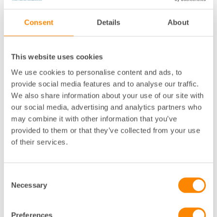
bakom uttagspunkt transformera ner el till
hyresgästers verksamhetsel. Det är ingenting som kan
Consent
Details
About
byggas om i efterhand med rimlig insats vare sig
ekonomiskt eller tekniskt. Dessa hyresgäster har inte
möjlighet att köpa el på annat sätt än från sin
This website uses cookies
hyresvärd. Mot bakgrund av denna beskrivning kan
fastighetsägare anses vara energileverantör.
We use cookies to personalise content and ads, to
Kommissionens meddelande tillåter att hyresgäster
provide social media features and to analyse our traffic.
betraktas som slutliga stödmottagare och att stöd
We also share information about your use of our site with
kan betalas ut till dessa hyresgäster direkt eller
our social media, advertising and analytics partners who
kanaliseras genom en energileverantör.
may combine it with other information that you’ve
provided to them or that they’ve collected from your use
Exempel på hur stödets utformning är
of their services.
konkurrenssnedvridande.
Två separata hyresgäster med motsvarande
Consent
verksamhet, låt oss säga restaurang, har båda
Necessary
Selection
ekonomiskt kämpigt och båda är i stort behov av
elstöd för att undvika konkurs. Den ena
restaurangen (Restaurang A) är belägen i fastighet
Preferences