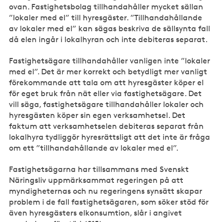
ovan. Fastighetsbolag tillhandahåller mycket sällan
”lokaler med el” till hyresgäster. ”Tillhandahållande
av lokaler med el” kan sägas beskriva de sällsynta fall
då elen ingår i lokalhyran och inte debiteras separat.
Fastighetsägare tillhandahåller vanligen inte ”lokaler
med el”. Det är mer korrekt och betydligt mer vanligt
förekommande att tala om att hyresgäster köper el
för eget bruk från nät eller via fastighetsägare. Det
vill säga, fastighetsägare tillhandahåller lokaler och
hyresgästen köper sin egen verksamhetsel. Det
faktum att verksamhetselen debiteras separat från
lokalhyra tydliggör hyresrättsligt att det inte är fråga
om ett ”tillhandahållande av lokaler med el”.
Fastighetsägarna har tillsammans med Svenskt
Näringsliv uppmärksammat regeringen på att
myndigheternas och nu regeringens synsätt skapar
problem i de fall fastighetsägaren, som söker stöd för
även hyresgästers elkonsumtion, slår i angivet