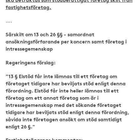
ska betraktas som stödberättigat företag skilt från
fastighetsföretag.
….
Särskilt om 13 och 26 §§ - samordnat
ansökningsförfarande per koncern samt företag i
intressegemenskap
Regeringens förslag:
”13 § Elstöd får inte lämnas till ett företag om
företaget tidigare har beviljats stöd enligt denna
förordning. Elstöd får inte heller lämnas till ett
företag om ett annat företag som är i
intressegemenskap med det sökande företaget
tidigare har beviljats stöd enligt denna förordning,
såvida inte företagen ansökt om stöd samtidigt
enligt 26 §."