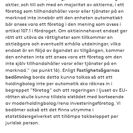
aktier, och till och med en majoritet av aktierna, i ett
företag som tillhandahåller varor eller tjänster på en
marknad inte innebär att den enheten automatiskt
bör anses vara ett företag i den mening som avses i
artikel 107.1 i fördraget. Om aktieinnehavet endast ger
rätt att utöva de rättigheter som tillkommer en
aktieägare och eventuellt erhålla utdelningar, vilka
endast är en följd av ägandet av tillgången, kommer
den enheten inte att anses vara ett företag om den
inte själv tillhandahåller varor eller tjänster på en
Fastighetsägarnas
marknad.” (se punkt 16). Enligt
bedömning
borde detta kunna tolkas så att ett
holdingbolag inte per automatik ska räknas in i
begreppet ”företag” och att regeringen i ljuset av EU-
rätten skulle kunna tilldela elstödet med bortseende
av moderholdingbolag/rena investeringsföretag. Vi
bedömer också att det finns utrymme i
statstödsregelverket att tillämpa takbeloppet per
juridisk person.