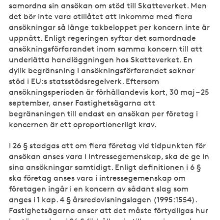
samordna sin ansökan om stöd till Skatteverket. Men
det bör inte vara otillåtet att inkomma med flera
ansökningar så länge takbeloppet per koncern inte är
uppnått. Enligt regeringen syftar det samordnade
ansökningsförfarandet inom samma koncern till att
underlätta handläggningen hos Skatteverket. En
dylik begränsning i ansökningsförfarandet saknar
stöd i EU:s statsstödsregelverk. Eftersom
ansökningsperioden är förhållandevis kort, 30 maj – 25
september, anser Fastighetsägarna att
begränsningen till endast en ansökan per företag i
koncernen är ett oproportionerligt krav.
I 26 § stadgas att om flera företag vid tidpunkten för
ansökan anses vara i intressegemenskap, ska de ge in
sina ansökningar samtidigt. Enligt definitionen i 6 §
ska företag anses vara i intressegemenskap om
företagen ingår i en koncern av sådant slag som
anges i 1 kap. 4 § årsredovisningslagen (1995:1554).
Fastighetsägarna anser att det måste förtydligas hur