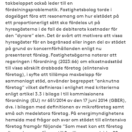
takbeloppet också leder till en
fördelningsproblematik. Fastighetsbolag torde i
dagsläget föra ett resonemang om hur elstödet på
ett proportionerligt sätt ska fördelas ut på
hyresgästerna i de fall de debiterats kostnader för
den ”dyrare” elen. Det är svårt att motivera att vissa
hyresgäster får en begränsad eller ingen del av stödet
på grund av koncernförhållanden enligt nu
presenterat förslag. Fastighetsägarna noterar att
regeringen i förordning (2023:66) om elkostnadsstöd
till vissa särskilt drabbade företag (elintensiva
företag), i syfte att tillämpa maxbelopp för
sammanlagt stöd, använder begreppet ”anknutna
företag” vilket definieras i enlighet med kriterierna
enligt artikel 3.3 i bilaga I till kommissionens
förordning (EU) nr 651/2014 av den 17 juni 2014 (GBER),
dvs. i bilagan med definitionen av mikroföretag samt
små och medelstora företag. På energimyndighetens
hemsida med frågor och svar om stödet till elintensiva
företag framgår följande ”Som mest kan ett företag