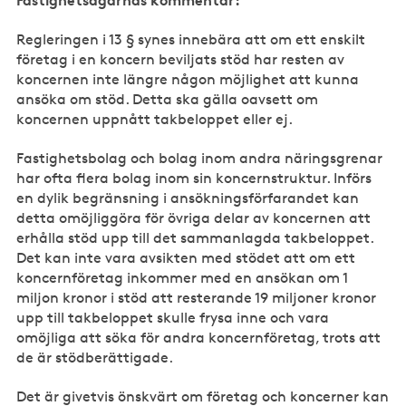
Fastighetsägarnas kommentar:
Regleringen i 13 § synes innebära att om ett enskilt
företag i en koncern beviljats stöd har resten av
koncernen inte längre någon möjlighet att kunna
ansöka om stöd. Detta ska gälla oavsett om
koncernen uppnått takbeloppet eller ej.
Fastighetsbolag och bolag inom andra näringsgrenar
har ofta flera bolag inom sin koncernstruktur. Införs
en dylik begränsning i ansökningsförfarandet kan
detta omöjliggöra för övriga delar av koncernen att
erhålla stöd upp till det sammanlagda takbeloppet.
Det kan inte vara avsikten med stödet att om ett
koncernföretag inkommer med en ansökan om 1
miljon kronor i stöd att resterande 19 miljoner kronor
upp till takbeloppet skulle frysa inne och vara
omöjliga att söka för andra koncernföretag, trots att
de är stödberättigade.
Det är givetvis önskvärt om företag och koncerner kan