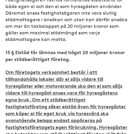
både egen el och den el som hyresgästen använder.
Däremot anses fastighetsägaren inte vara slutlig
stödmottagare i ansökan och utan kan därför ansöka
om mer än takbeloppet på 20 miljoner kronor som
gäller som maximal stödmängd som varje
stödmottagare kan motta.
15 § Elstöd får lämnas med högst 20 miljoner kronor
per stödberättigat företag.
Om företagets verksamhet består i att
tillhandahålla lokaler där el säljs vidare till
hyresgäster eller motsvarande ska den el som säljs
vidare till hyresgäst anses vara för hyresgästens
egna bruk. Om ett stödberättigat
fastighetsföretag söker elstöd även för hyresgäster
som köper el för eget bruk via hyresvärd ska
ovanstående belopp endast appliceras på
fastighetsföretagets egen förbrukning. Hyresgäster