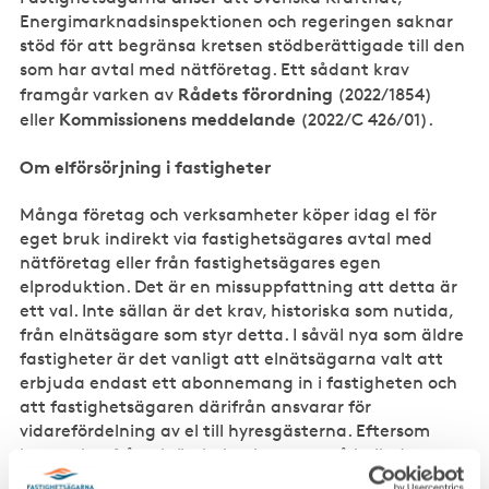
Energimarknadsinspektionen och regeringen saknar
stöd för att begränsa kretsen stödberättigade till den
som har avtal med nätföretag. Ett sådant krav
Rådets förordning
framgår varken av
(2022/1854)
Kommissionens meddelande
eller
(2022/C 426/01).
Om elförsörjning i fastigheter
Många företag och verksamheter köper idag el för
eget bruk indirekt via fastighetsägares avtal med
nätföretag eller från fastighetsägares egen
elproduktion. Det är en missuppfattning att detta är
ett val. Inte sällan är det krav, historiska som nutida,
från elnätsägare som styr detta. I såväl nya som äldre
fastigheter är det vanligt att elnätsägarna valt att
erbjuda endast ett abonnemang in i fastigheten och
att fastighetsägaren därifrån ansvarar för
vidarefördelning av el till hyresgästerna. Eftersom
inmatning från elnätsbolag kan vara så kallad
högspänd el överlåts det till fastighetsägaren att