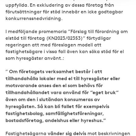
uppfyllda. En exkludering av dessa företag från
förutsättningar för stöd innebär en icke godtagbar
konkurrenssnedvridning.
I medföljande promemoria ”Förslag till förordning om
elstöd till företag (KN2023/02353)” förtydligar
regeringen att med föreslagen modell att
fastighetsägare i vissa fall även kan söka stöd för el
som hyresgäster använt.:
Om företagets verksamhet består i att
”
tillhandahålla lokaler med el till hyresgäster eller
motsvarande anses den el som behövs för
tillhandahållandet vara använd för ”eget bruk”
även om den i slutändan konsumeras av
hyresgästen. Så kan bli fallet för exempelvis
fastighetsbolag, samfällighetsföreningar,
bostadsföretag, andelshus eller hyreshus.”
vänder sig delvis
Fastighetsägarna
mot beskrivningen