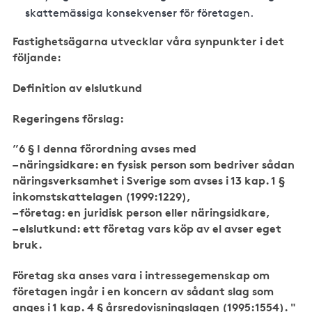
skattemässiga konsekvenser för företagen.
Fastighetsägarna utvecklar våra synpunkter i det
följande:
Definition av elslutkund
Regeringens förslag:
”6 § I denna förordning avses med
– näringsidkare: en fysisk person som bedriver sådan
näringsverksamhet i Sverige som avses i 13 kap. 1 §
inkomstskattelagen (1999:1229),
– företag: en juridisk person eller näringsidkare,
– elslutkund: ett företag vars köp av el avser eget
bruk.
Företag ska anses vara i intressegemenskap om
företagen ingår i en koncern av sådant slag som
anges i 1 kap. 4 § årsredovisningslagen (1995:1554). "