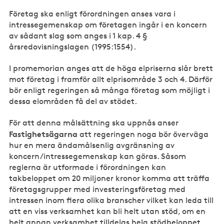
Företag ska enligt förordningen anses vara i
intressegemenskap om företagen ingår i en koncern
av sådant slag som anges i 1 kap. 4 §
årsredovisningslagen (1995:1554).
I promemorian anges att de höga elpriserna slår brett
mot företag i framför allt elprisområde 3 och 4. Därför
bör enligt regeringen så många företag som möjligt i
dessa elområden få del av stödet.
För att denna målsättning ska uppnås anser
Fastighetsägarna
att regeringen noga bör överväga
hur en mera ändamålsenlig avgränsning av
koncern/intressegemenskap kan göras. Såsom
reglerna är utformade i förordningen kan
takbeloppet om 20 miljoner kronor komma att träffa
företagsgrupper med investeringsföretag med
intressen inom flera olika branscher vilket kan leda till
att en viss verksamhet kan bli helt utan stöd, om en
helt annan verksamhet tilldelas hela stödbeloppet.