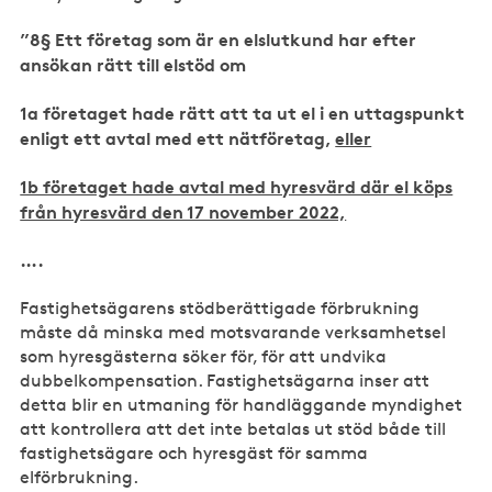
”8§ Ett företag som är en elslutkund har efter
ansökan rätt till elstöd om
1a företaget hade rätt att ta ut el i en uttagspunkt
enligt ett avtal med ett nätföretag,
eller
1b företaget hade avtal med hyresvärd där el köps
från hyresvärd den 17 november 2022,
….
Fastighetsägarens stödberättigade förbrukning
måste då minska med motsvarande verksamhetsel
som hyresgästerna söker för, för att undvika
dubbelkompensation. Fastighetsägarna inser att
detta blir en utmaning för handläggande myndighet
att kontrollera att det inte betalas ut stöd både till
fastighetsägare och hyresgäst för samma
elförbrukning.