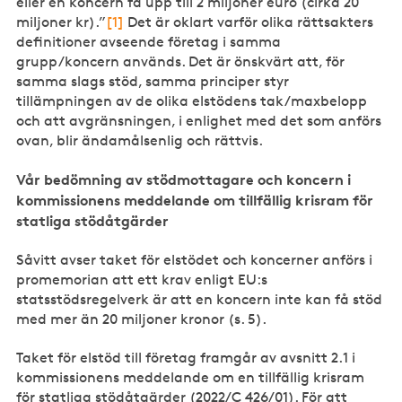
eller en koncern få upp till 2 miljoner euro (cirka 20
miljoner kr).”
[1]
Det är oklart varför olika rättsakters
definitioner avseende företag i samma
grupp/koncern används. Det är önskvärt att, för
samma slags stöd, samma principer styr
tillämpningen av de olika elstödens tak/maxbelopp
och att avgränsningen, i enlighet med det som anförs
ovan, blir ändamålsenlig och rättvis.
Vår bedömning av stödmottagare och koncern i
kommissionens meddelande om tillfällig krisram för
statliga stödåtgärder
Såvitt avser taket för elstödet och koncerner anförs i
promemorian att ett krav enligt EU:s
statsstödsregelverk är att en koncern inte kan få stöd
med mer än 20 miljoner kronor (s. 5).
Taket för elstöd till företag framgår av avsnitt 2.1 i
kommissionens meddelande om en tillfällig krisram
för statliga stödåtgärder (2022/C 426/01). För att