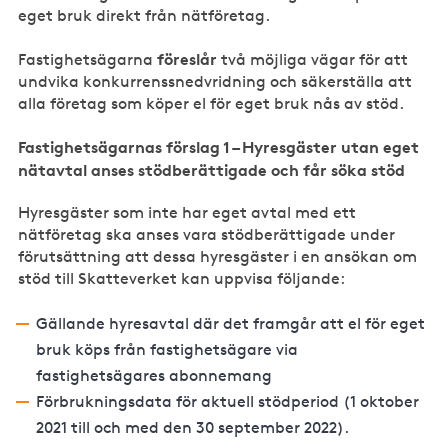
eget bruk direkt från nätföretag.
föreslår
Fastighetsägarna
två möjliga vägar för att
undvika konkurrenssnedvridning och säkerställa att
alla företag som köper el för eget bruk nås av stöd.
Fastighetsägarnas förslag 1 – Hyresgäster utan eget
nätavtal anses stödberättigade och får söka stöd
Hyresgäster som inte har eget avtal med ett
nätföretag ska anses vara stödberättigade under
förutsättning att dessa hyresgäster i en ansökan om
stöd till Skatteverket kan uppvisa följande:
Gällande hyresavtal där det framgår att el för eget
bruk köps från fastighetsägare via
fastighetsägares abonnemang
Förbrukningsdata för aktuell stödperiod (1 oktober
2021 till och med den 30 september 2022).