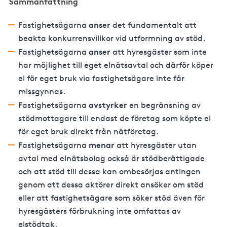
Sammanfattning
anser
Fastighetsägarna
det fundamentalt att
beakta konkurrensvillkor vid utformning av stöd.
anser
Fastighetsägarna
att hyresgäster som inte
har möjlighet till eget elnätsavtal och därför köper
el för eget bruk via fastighetsägare inte får
missgynnas.
avstyrker
Fastighetsägarna
en begränsning av
stödmottagare till endast de företag som köpte el
för eget bruk direkt från nätföretag.
menar
Fastighetsägarna
att hyresgäster utan
avtal med elnätsbolag också är stödberättigade
och att stöd till dessa kan ombesörjas antingen
genom att dessa aktörer direkt ansöker om stöd
eller att fastighetsägare som söker stöd även för
hyresgästers förbrukning inte omfattas av
elstödtak.