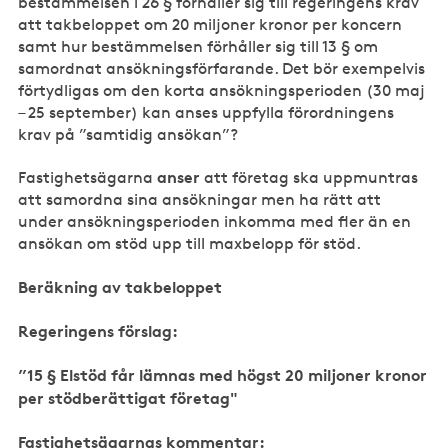
bestämmelsen i 26 § förhåller sig till regeringens krav
att takbeloppet om 20 miljoner kronor per koncern
samt hur bestämmelsen förhåller sig till 13 § om
samordnat ansökningsförfarande. Det bör exempelvis
förtydligas om den korta ansökningsperioden (30 maj
– 25 september) kan anses uppfylla förordningens
krav på ”samtidig ansökan”?
anser
Fastighetsägarna
att företag ska uppmuntras
att samordna sina ansökningar men ha rätt att
under ansökningsperioden inkomma med fler än en
ansökan om stöd upp till maxbelopp för stöd.
Beräkning av takbeloppet
Regeringens förslag:
”15 § Elstöd får lämnas med högst 20 miljoner kronor
per stödberättigat företag"
Fastighetsägarnas kommentar: