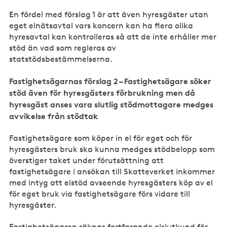
En fördel med förslag 1 är att även hyresgäster utan
eget elnätsavtal vars koncern kan ha flera olika
hyresavtal kan kontrolleras så att de inte erhåller mer
stöd än vad som regleras av
statstödsbestämmelserna.
Fastighetsägarnas förslag 2 – Fastighetsägare söker
stöd även för hyresgästers förbrukning men då
hyresgäst anses vara slutlig stödmottagare medges
avvikelse från stödtak
Fastighetsägare som köper in el för eget och för
hyresgästers bruk ska kunna medges stödbelopp som
överstiger taket under förutsättning att
fastighetsägare i ansökan till Skatteverket inkommer
med intyg att elstöd avseende hyresgästers köp av el
för eget bruk via fastighetsägare förs vidare till
hyresgäster.
Fastighetsägaren räknas fortfarande elslutkund för