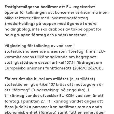
Fastighetsägarna bedömer
att EU-regelverket
öppnar för tolkningen att koncerner verksamma inom
olika sektorer eller med investeringsföretag
(moderholding) på toppen med ägande i andra
holdingbolag, inte ska drabbas av takbeloppet för
hela gruppen företag och underkoncerner.
Vägledning för tolkning av vad som i
statsstödshänseende anses som ’företag’ finns i EU-
kommissionens tillkännagivande om begreppet
statligt stöd som avses i artikel 107.1 i fördraget om
Europeiska unionens funktionssätt (2016/C 262/01).
För att det ska bli tal om otillåtet (eller tillåtet)
statsstöd enligt artikel 107 krävs att mottagaren är
ett ”företag” (’undertaking’ på engelska). I
tillkännagivandet utvecklar EU KOM vad som är ett
företag. I punkten 2.1 i tillkännagivandet anges att
flera juridiska personer kan bedömas som en enda
ekonomisk enhet (företag) samt ”att en enhet äger