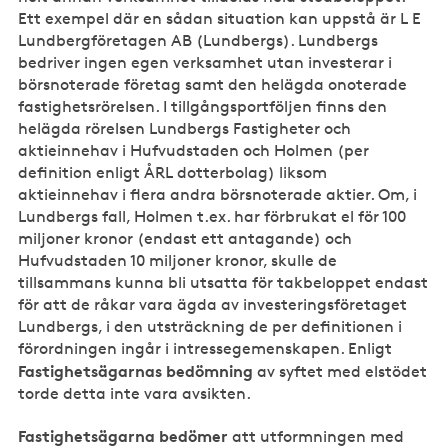
Ett exempel där en sådan situation kan uppstå är L E
Lundbergföretagen AB (Lundbergs). Lundbergs
bedriver ingen egen verksamhet utan investerar i
börsnoterade företag samt den helägda onoterade
fastighetsrörelsen. I tillgångsportföljen finns den
helägda rörelsen Lundbergs Fastigheter och
aktieinnehav i Hufvudstaden och Holmen (per
definition enligt ÅRL dotterbolag) liksom
aktieinnehav i flera andra börsnoterade aktier. Om, i
Lundbergs fall, Holmen t.ex. har förbrukat el för 100
miljoner kronor (endast ett antagande) och
Hufvudstaden 10 miljoner kronor, skulle de
tillsammans kunna bli utsatta för takbeloppet endast
för att de råkar vara ägda av investeringsföretaget
Lundbergs, i den utsträckning de per definitionen i
förordningen ingår i intressegemenskapen. Enligt
Fastighetsägarnas bedömning
av syftet med elstödet
torde detta inte vara avsikten.
Fastighetsägarna bedömer
att utformningen med