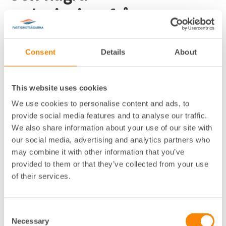
redovisningsfrågor
Justitiedepartementet
Stockholm 20 september 2022
Consent
Details
About
Fastighetsägarna har fått rubricerade betänkande
på remiss. Fastighetsägarna ansluter sig till svaret
This website uses cookies
avlämnat av
Näringslivets skattedelegation (NSD).
We use cookies to personalise content and ads, to
FASTIGHETSÄGARNA SVERIGE
provide social media features and to analyse our traffic.
We also share information about your use of our site with
Anders Holmestig, Vd
our social media, advertising and analytics partners who
may combine it with other information that you’ve
Ulrika Hansson, Skattejurist
provided to them or that they’ve collected from your use
of their services.
Consent
Necessary
Selection