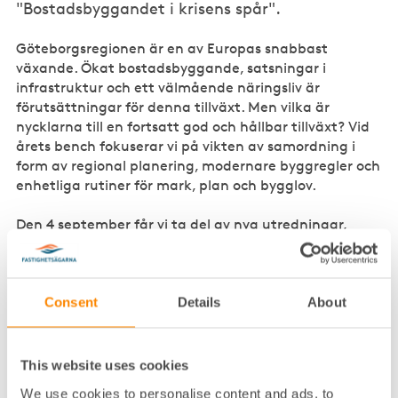
"Bostadsbyggandet i krisens spår".
Göteborgsregionen är en av Europas snabbast
växande. Ökat bostadsbyggande, satsningar i
infrastruktur och ett välmående näringsliv är
förutsättningar för denna tillväxt. Men vilka är
nycklarna till en fortsatt god och hållbar tillväxt? Vid
årets bench fokuserar vi på vikten av samordning i
form av regional planering, modernare byggregler och
enhetliga rutiner för mark, plan och bygglov.
Den 4 september får vi ta del av nya utredningar,
inspirerande talare och praktiska exempel som
hjälper oss att i konstruktiva diskussioner komma
ytterligare ett steg närmare en bättre samverkan och
effektivare bostadsproduktion.
Consent
Details
About
This website uses cookies
Program den 4 september kl 9–
We use cookies to personalise content and ads, to