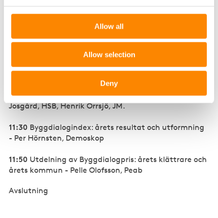
Wallenstam, Therese Kilenstam, Tornstaden.
Allow all
Paus 5 minuter
10:50
Marktilldelningen i Göteborgsregionen - Johan
Allow selection
Brisvall, Sharing Capabilities
Deny
11:10
Reflekterande panel: Johan Gerremo,
samhällsbyggnadskontoret i Kungsbacka, Lena
Josgård, HSB, Henrik Orrsjö, JM.
11:30
Byggdialogindex: årets resultat och utformning
- Per Hörnsten, Demoskop
11:50
Utdelning av Byggdialogpris: årets klättrare och
årets kommun - Pelle Olofsson, Peab
Avslutning