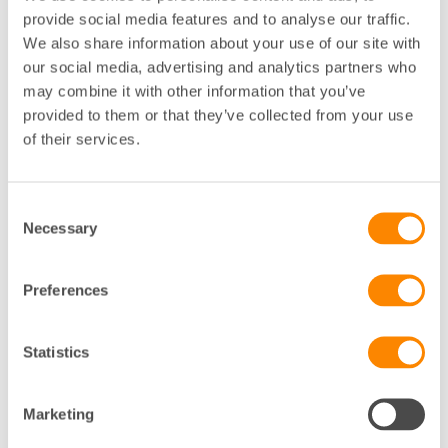
12
provide social media features and to analyse our traffic.
We also share information about your use of our site with
our social media, advertising and analytics partners who
9:00
Inledning – Petra Sedelius, Byggföretagen, och
may combine it with other information that you’ve
Christina Heikel, Fastighetsägarna
provided to them or that they’ve collected from your use
of their services.
9:10
Samverkan regionalt och vad som hänt sedan
förra årets Bygg- och utvecklingsbench - Maria
Sigroth, GR
Consent
9:20
Necessary
Reflektioner kring marknadsläget - Lennart
Selection
Weiss, Veidekke
Preferences
Paus 5 minuter
10:00
Marknadsanalys: bostad, infrastruktur,
Statistics
samhällsfastigheter - Jens Linderoth, Navet
10:30
Reflekterande panel: Per Vorberg,
Marketing
kommunstyrelsen i Härryda, Hampus Magnusson,
byggnadsnämnden i Göteborgs stad, Marina Fritsche,