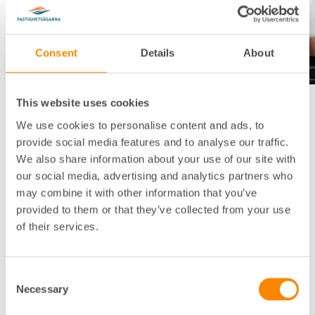
Consent
Details
About
This website uses cookies
Rapportens insikter, som bygger på dataanalyser och
intervjuer med personer som är verksamma i några av
We use cookies to personalise content and ads, to
Erik
de framgångsrika städerna, presenteras av
provide social media features and to analyse our traffic.
Jonsson, analytiker på HUI Research
. Rapporten tar
We also share information about your use of our site with
sin utgångspunkt i fyra olika typer av stadskärnor och
our social media, advertising and analytics partners who
besvarar frågan om vilka faktorer som driver
may combine it with other information that you’ve
framgång för respektive typ.
provided to them or that they’ve collected from your use
of their services.
Efter presentationen följer ett samtal om rapporten.
Medverkande
Consent
– Christina Friberg, expert stadsutveckling på
Necessary
Selection
Fastighetsägarna MittNord, modererar webbinariet.
– Erik Jonsson, analytiker på HUI Research.