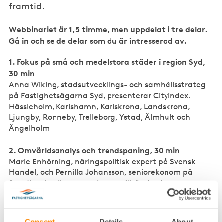
framtid.
Webbinariet är 1,5 timme, men uppdelat i tre delar.
Gå in och se de delar som du är intresserad av.
1. Fokus på små och medelstora städer i region Syd,
30 min
Anna Wiking, stadsutvecklings- och samhällsstrateg
på Fastighetsägarna Syd, presenterar Cityindex.
Hässleholm, Karlshamn, Karlskrona, Landskrona,
Ljungby, Ronneby, Trelleborg, Ystad, Älmhult och
Ängelholm
2. Omvärldsanalys och trendspaning, 30 min
Marie Enhörning, näringspolitisk expert på Svensk
Handel, och Pernilla Johansson, seniorekonom på
Swedbank, gör en spaning om förändrade
konsumtionsmönster och insikter utifrån rapporten
Läget i handeln.
Consent
Details
About