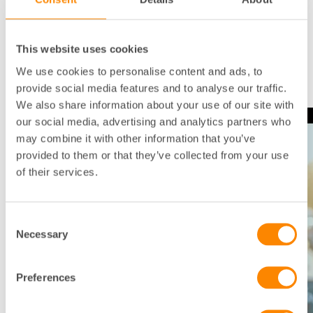
3. Fokus på större städer och Malmö i region Syd, 30
min
Anna Wiking, stadsutvecklings- och samhällsstrateg
This website uses cookies
på Fastighetsägarna Syd, presenterar Cityindex.
Malmö, Helsingborg, Kristianstad, Lund och Växjö
We use cookies to personalise content and ads, to
provide social media features and to analyse our traffic.
We also share information about your use of our site with
our social media, advertising and analytics partners who
may combine it with other information that you’ve
provided to them or that they’ve collected from your use
of their services.
Consent
Necessary
Selection
Preferences