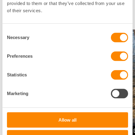
provided to them or that they’ve collected from your use
of their services.
Webbinariet livsänds den 20 maj klockan 10:00-
11:00
Consent
Necessary
Selection
Preferences
Statistics
Marketing
Allow all