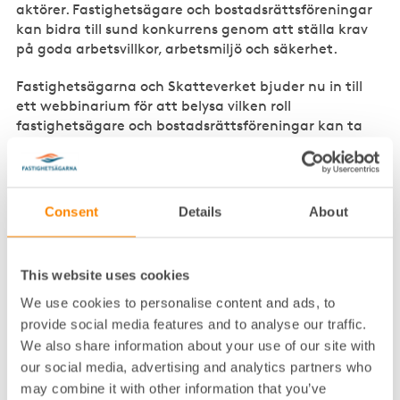
aktörer. Fastighetsägare och bostadsrättsföreningar
kan bidra till sund konkurrens genom att ställa krav
på goda arbetsvillkor, arbetsmiljö och säkerhet.
Fastighetsägarna och Skatteverket bjuder nu in till
ett webbinarium för att belysa vilken roll
fastighetsägare och bostadsrättsföreningar kan ta
genom ansvarsfulla inköp.
Webbinariets innehåll
Consent
Details
About
✓ Skatteverket och Städbranschen Sverige beskriver
läget, vilka insatser som görs och vilka hjälpmedel
som finns för att motverka osund konkurrens.
This website uses cookies
✓ Fastighetsbolaget Fabege delar med sig av sitt
We use cookies to personalise content and ads, to
arbete för att skapa långsiktiga och hållbara
provide social media features and to analyse our traffic.
relationer med sina leverantörer.
We also share information about your use of our site with
our social media, advertising and analytics partners who
✓ Fastighetsägarna presenterar den nyligen
may combine it with other information that you’ve
framtagna vägledningen
Ansvarsfulla inköp
.