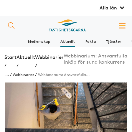
Alla län
Medlemskap
Aktuellt
Fakta
Tjänster
Webbinarium: Ansvarsfulla
Start
Aktuellt
Webbinarier
inköp för sund konkurrens
/
/
/
...
Webbinarier
Webbinarium: Ansvarsfulla...