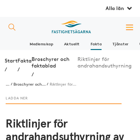
Alla län
Medlemskap
Aktuellt
Fakta
Tjänster
Broschyrer och
Riktlinjer för
Start
Fakta
faktablad
andrahandsuthyrning
/
/
/
...
Broschyrer och...
Riktlinjer för...
LADDA NER
Riktlinjer för
andrahandsuthyrning av