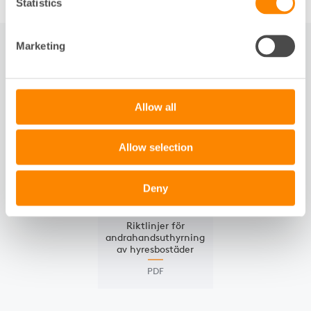
Statistics
Marketing
RELATERAT
Allow all
Slide 1 of 1
DOKUMENT
Allow selection
Deny
Riktlinjer för
andrahands­uthyrning
av hyres­bostäder
PDF