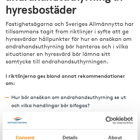
hyresbostäder
Fastighetsägarna och Sveriges Allmännytta har
tillsammans tagit fram riktlinjer i syfte att ge
hyresvärdar hållpunkter för hur en ansökan om
andrahandsuthyrning bör hanteras och i vilka
situationer en hyresvärd bör lämna sitt
samtycke till andrahandsuthyrningen.
I riktlinjerna ges bland annat rekommendationer
om:
Hur bör ansökan om andrahandsuthyrning se ut
och vilka handlingar bör bifogas?
När bör samtycke ges eller inte ges? Vad utgör
beaktansvärda skäl för andrahandsuthyrning?
Tidsbegränsning och andra villkor för uthyrningen.
Consent
Details
About
Hur hög får andrahandshyran vara?