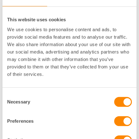
Hyresvillkoren för andrahandshyresgästen.
Andrahandshyresgästens ställning i förhållande till
This website uses cookies
hyresvärden.
We use cookies to personalise content and ads, to
Konsekvenser av otillåten andrahandsuthyrning
provide social media features and to analyse our traffic.
och handel med hyreskontrakt (svarthandel).
We also share information about your use of our site with
Formulär för ansökan om andrahandsuthyrning,
our social media, advertising and analytics partners who
information till andrahandshyresgäst, fullmakt vid
may combine it with other information that you’ve
andrahandsuthyrning, avtal om uthyrning av
provided to them or that they’ve collected from your use
bostadslägenhet i andra hand och information om
of their services.
behandling av personuppgifter vid uthyrning i andra
hand finns i
Fastighetsägarna Dokument
.
Consent
Formulären finns även för nedladdning på
Necessary
Selection
webbplatsen under kategorin
Blanketter och mallar.
Riktlinjerna kan beställas från vår
webbshop
eller
Preferences
laddas ner från webben.