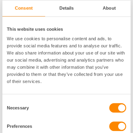
det avsedda ändamålet och kan vara grund för
Consent
Details
About
uppsägning.
Korttidsuthyrning av båda dessa slag kan också leda
This website uses cookies
till spring i trapphus och otrygghet för grannar och
även orsaka men för hyresvärden, till exempel ökat
We use cookies to personalise content and ads, to
slitage. Även dessa följdeffekter kan vara skäl för
provide social media features and to analyse our traffic.
uppsägning av lägenheten.
We also share information about your use of our site with
our social media, advertising and analytics partners who
En annan sak som hyresvärden kan undersöka i det
may combine it with other information that you’ve
sammanhanget är vilken hyra hyresgästen tar ut av
provided to them or that they’ve collected from your use
sina andrahandshyresgäster. Det är numera brottsligt
of their services.
att hyra ut sin lägenhet utan tillstånd om det sker i
kombination med uttag av en för hög hyra.
Consent
Sammanfattningsvis bör hyresvärden – som alltid –
Necessary
agera mot den misstänkta andrahandsuthyrningen
Selection
eller då en hyresgäst bryter mot ändamålet, orsakar
störningar eller ökat slitage. I vissa av dessa fall bör
Preferences
hyresvärden inleda med att sända en anmodan att