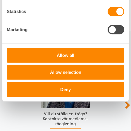
vidta rättelse och i andra fall är det möjligt att säga
upp hyresgästen utan föregående anmodan.
Statistics
Marketing
RELATERAT
Allow all
Slide 1 of 2
Allow selection
Deny
Vill du ställa en fråga?
Kontakta vår medlems­
rådgivning