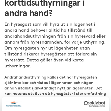
korttidsuthyrningar i
andra hand?
En hyresgäst som vill hyra ut sin lägenhet i
andra hand behöver alltid ha tillstånd till
andrahandsuthyrningen från sin hyresvärd eller
annars från hyresnämnden, för varje uthyrning.
Om hyresgästen hyr ut lägenheten utan
tillstånd riskerar hyresgästen att förlora sin
hyresrätt. Detta gäller även vid korta
uthyrningar.
Andrahandsuthyrning kallas det när hyresgästen
själv inte bor och vistas i lägenheten och någon
annan istället självständigt nyttjar lägenheten. Det
kan noteras att även då hyresgäster i stor omfattning
använder sin lägenhet för att hyra ut på kortare tid
till inneboende, alltså även när hyresgästen själv
samtidigt bor i en del av lägenheten, strider det mot