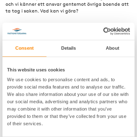
och vi känner ett ansvar gentemot övriga boende att
ta tag i saken. Vad kan vi göra?
Svar
I normalstadgarna för de flesta
bostadsrättsföreningar brukar man ange att det
Consent
Details
About
krävs styrelsens godkännande för att få hyra ut sin
lägenhet i andra hand och av detta följer alltså att
alla uthyrningar som inte först godkänts av styrelsen
This website uses cookies
är att betrakta som olovliga.
We use cookies to personalise content and ads, to
Om det förekommer olovliga
provide social media features and to analyse our traffic.
andrahandsuthyrningar i huset är det
We also share information about your use of our site with
viktigt att styrelsen agerar och meddelar
berörda medlemmar att den typen av
our social media, advertising and analytics partners who
uthyrningar inte accepteras.
may combine it with other information that you’ve
provided to them or that they’ve collected from your use
En styrelse som har kännedom om en pågående
of their services.
andrahandsuthyrning kan till slut anses ha lämnat
ett tyst medgivande för uthyrningen om