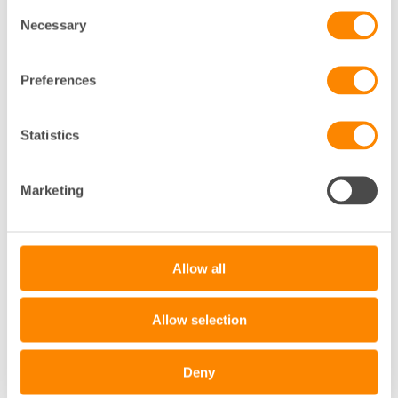
Consent
Necessary
ANSVARIG NÄRINGSPOLITIK
Selection
BORLÄNGE
023-280 36
Preferences
Klicka för att visa e-post
Statistics
E
Marketing
EMANUEL SKÖLD
FASTIGHETSJURIST
VÄSTERÅS
Allow all
021-977 04 41
Allow selection
Klicka för att visa e-post
Deny
R