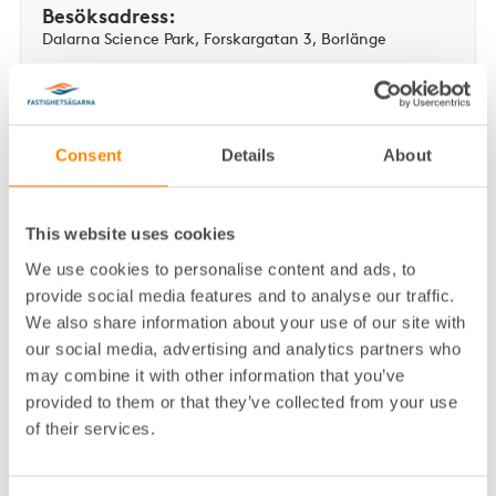
Besöksadress:
Dalarna Science Park, Forskargatan 3, Borlänge
Telefon:
0774-44 44 55
Medlemsrådgivningen
:
Consent
Details
About
0771-25 37 00
E-post:
This website uses cookies
info.mittnord@fastighetsagarna.se
We use cookies to personalise content and ads, to
provide social media features and to analyse our traffic.
Våra medarbetare
We also share information about your use of our site with
our social media, advertising and analytics partners who
may combine it with other information that you’ve
provided to them or that they’ve collected from your use
D
of their services.
DANIEL JOHANSSON