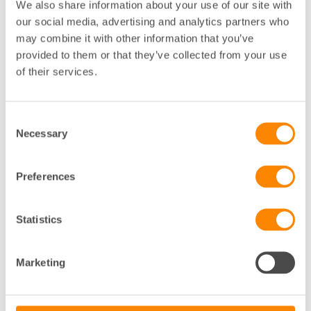
We also share information about your use of our site with
our social media, advertising and analytics partners who
E
may combine it with other information that you’ve
ERIK LINDAHL
provided to them or that they’ve collected from your use
of their services.
FÖRHANDLINGSJURIST
GÖTEBORG
Consent
031-755 33 19
Necessary
Selection
Klicka för att visa e-post
Preferences
J
Statistics
JOEL JACOBSSON
FASTIGHETSJURIST
Marketing
GÖTEBORG
031-755 33 09