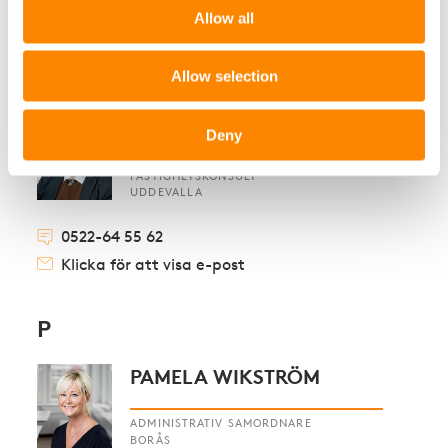
Klicka för att visa e-post
Allow all
Allow selection
L
LARS JOHANSSON
Deny
FASTIGHETSKONSULT
UDDEVALLA
0522-64 55 62
Klicka för att visa e-post
P
PAMELA WIKSTRÖM
ADMINISTRATIV SAMORDNARE
BORÅS