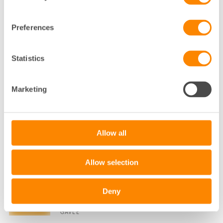
STADSUTVECKLINGS- OCH SAMHÄLLSSTRATEG
FASTIGHETSÄGARNA SYD
MALMÖ
Preferences
040-35 01 92
Statistics
Klicka för att visa e-post
ANNA-KARIN ELFVERSON
Marketing
KOMMUNIKATÖR
MALMÖ
Allow all
040-35 01 77
Klicka för att visa e-post
Allow selection
ANNA-LENA MALM LARSSON
Deny
HYRESADMINISTRATÖR
GÄVLE