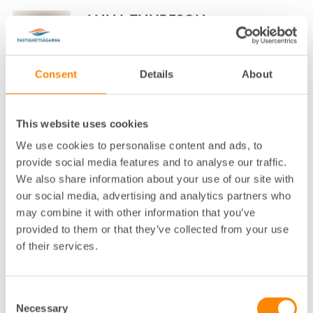
ANNA THURESON
NÄRINGSPOLITISK EXPERT FASTIGHETSÄGARNA
SVERIGE
Consent
Details
About
STOCKHOLM, DROTTNINGGATAN
08-613 57 27
This website uses cookies
Klicka för att visa e-post
We use cookies to personalise content and ads, to
ANNA WAXIN
provide social media features and to analyse our traffic.
We also share information about your use of our site with
VD FASTIGHETSÄGARNA STOCKHOLM OCH
our social media, advertising and analytics partners who
FASTIGHETSÄGARNA SERVICE STOCKHOLM
STOCKHOLM, ALSTRÖMERGATAN
may combine it with other information that you’ve
provided to them or that they’ve collected from your use
08-617 75 00
of their services.
Klicka för att visa e-post
ANNA WIKING
Consent
Necessary
Selection