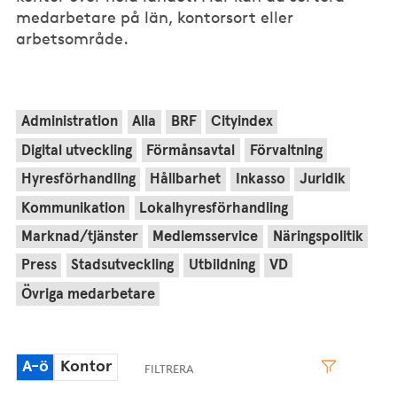
medarbetare på län, kontorsort eller
arbetsområde.
Administration
Alla
BRF
Cityindex
Digital utveckling
Förmånsavtal
Förvaltning
Hyresförhandling
Hållbarhet
Inkasso
Juridik
Kommunikation
Lokalhyresförhandling
Marknad/tjänster
Medlemsservice
Näringspolitik
Press
Stadsutveckling
Utbildning
VD
Övriga medarbetare
A-ö
Kontor