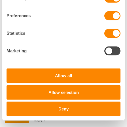
STADSUTVECKLINGS- OCH SAMHÄLLSSTRATEG
FASTIGHETSÄGARNA SYD
MALMÖ
Preferences
040-35 01 92
Statistics
Klicka för att visa e-post
ANNA-KARIN ELFVERSON
Marketing
KOMMUNIKATÖR
MALMÖ
Allow all
040-35 01 77
Klicka för att visa e-post
Allow selection
ANNA-LENA MALM LARSSON
Deny
HYRESADMINISTRATÖR
GÄVLE