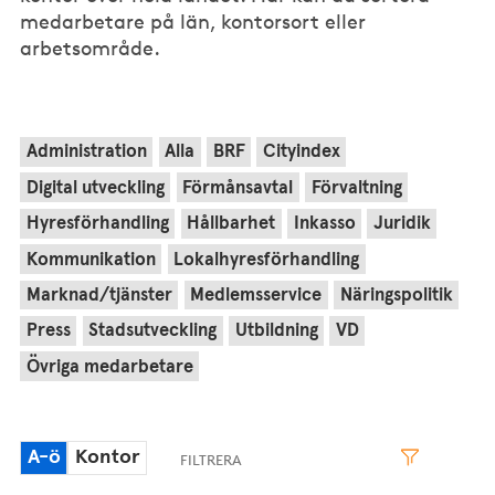
medarbetare på län, kontorsort eller
arbetsområde.
Administration
Alla
BRF
Cityindex
Digital utveckling
Förmånsavtal
Förvaltning
Hyresförhandling
Hållbarhet
Inkasso
Juridik
Kommunikation
Lokalhyresförhandling
Marknad/tjänster
Medlemsservice
Näringspolitik
Press
Stadsutveckling
Utbildning
VD
Övriga medarbetare
A-ö
Kontor