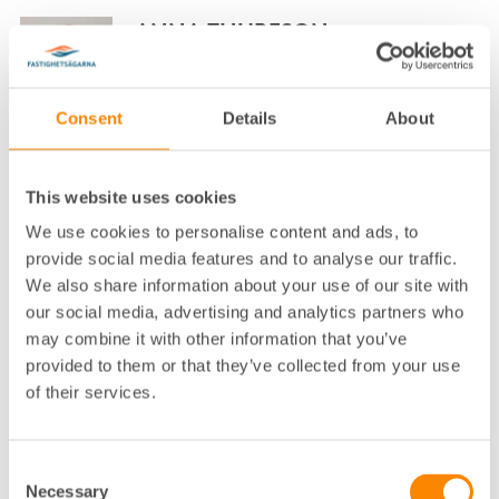
ANNA THURESON
NÄRINGSPOLITISK EXPERT FASTIGHETSÄGARNA
SVERIGE
Consent
Details
About
STOCKHOLM, DROTTNINGGATAN
08-613 57 27
This website uses cookies
Klicka för att visa e-post
We use cookies to personalise content and ads, to
ANNA WAXIN
provide social media features and to analyse our traffic.
We also share information about your use of our site with
VD FASTIGHETSÄGARNA STOCKHOLM OCH
our social media, advertising and analytics partners who
FASTIGHETSÄGARNA SERVICE STOCKHOLM
STOCKHOLM, ALSTRÖMERGATAN
may combine it with other information that you’ve
provided to them or that they’ve collected from your use
08-617 75 00
of their services.
Klicka för att visa e-post
ANNA WIKING
Consent
Necessary
Selection