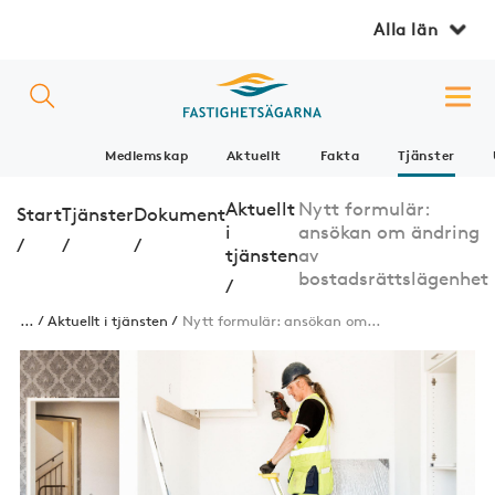
Alla län
Medlemskap
Aktuellt
Fakta
Tjänster
Aktuellt
Nytt formulär:
Start
Tjänster
Dokument
i
ansökan om ändring
/
/
/
tjänsten
av
bostadsrättslägenhet
/
...
Aktuellt i tjänsten
Nytt formulär: ansökan om...