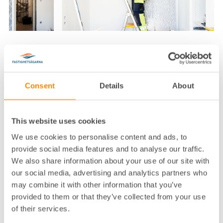
FASTIGHETSÄGARNA DOKUMENT
Consent
Details
About
Nytt formulär: ansökan
om ändring av lägenhet
This website uses cookies
Vårt nya formulär (1056) Ansökan om tillstånd
We use cookies to personalise content and ads, to
för åtgärd i bostadsrättslägenhet används av
provide social media features and to analyse our traffic.
en bostadsrättshavare som önskar ansöka om
We also share information about your use of our site with
tillstånd till förändring av lägenheten. Enligt
our social media, advertising and analytics partners who
bostadsrättslagen får inte bostadsrättshavare
may combine it with other information that you’ve
vidta vissa åtgärder i lägenheten utan
provided to them or that they’ve collected from your use
styrelsens tillstånd. Exempel på sådana
of their services.
åtgärder är ingrepp i en bärande konstruktion