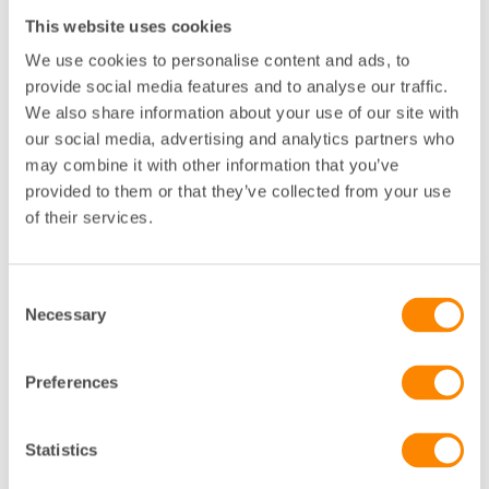
avtal?
This website uses cookies
Grönt hyresavtal är en unik plattform för
We use cookies to personalise content and ads, to
hyresvärden och hyresgästen att minska
provide social media features and to analyse our traffic.
miljöpåverkan från hyresfastighetens lokaler.
We also share information about your use of our site with
Fördelarna med ett Grönt hyresavtal är många:
our social media, advertising and analytics partners who
may combine it with other information that you’ve
Investerar i värdeskapande miljöarbete
provided to them or that they’ve collected from your use
Stärker varumärket
of their services.
Ökar produktiviteten på arbetsplatsen
Ökar lönsamheten
Consent
Necessary
Selection
Preferences
Hur tecknas ett Grönt
hyresavtal?
Statistics
Grönt hyresavtal skapas när en grön bilaga