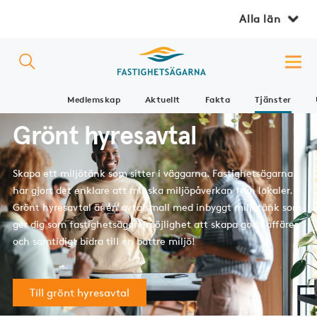
Alla län
Medlemskap
Aktuellt
Fakta
Tjänster
Grönt hyresavtal
Skapa ett miljötänk som sitter i väggarna. Fastighetsägarna
har gjort det enklare att minska miljöpåverkan från lokaler.
Grönt hyresavtal är en avtalsmall med inbyggt miljötänk som
ger dig som fastighetsägare möjlighet att skapa goda affärer
och samtidigt bidra till en bättre miljö!
Till grönt hyresavtal