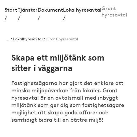
Grönt
Start
Tjänster
Dokument
Lokalhyresavtal
hyresavtal
/
/
/
/
...
Lokalhyresavtal
Grönt hyresavtal
Skapa ett miljötänk som
sitter i väggarna
Fastighetsägarna har gjort det enklare att
minska miljöpåverkan från lokaler. Grönt
hyresavtal är en avtalsmall med inbyggt
miljötänk som ger dig som fastighetsägare
möjlighet att skapa goda affärer och
samtidigt bidra till en bättre miljö!