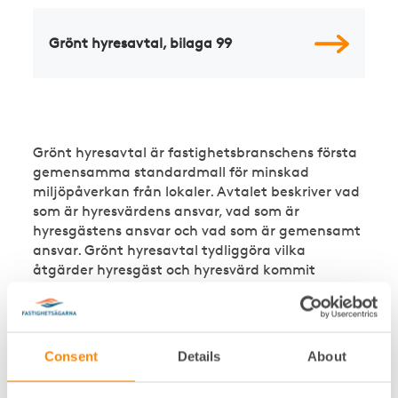
Grönt hyresavtal, bilaga 99
Grönt hyresavtal är fastighetsbranschens första
gemensamma standardmall för minskad
miljöpåverkan från lokaler. Avtalet beskriver vad
som är hyresvärdens ansvar, vad som är
hyresgästens ansvar och vad som är gemensamt
ansvar. Grönt hyresavtal tydliggöra vilka
åtgärder hyresgäst och hyresvärd kommit
överens om för att minska miljöpåverkan inom
information och samverkan, energi och
inomhusmiljö, materialval och avfallshantering.
Consent
Details
About
Varför teckna ett Grönt