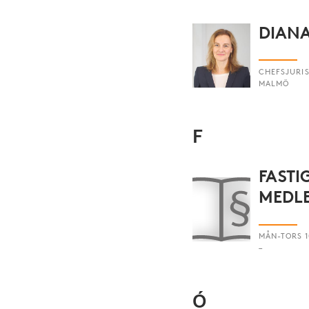
DIANA
CHEFSJURI
MALMÖ
F
FASTI
MEDL
MÅN-TORS 10
–
Ó