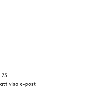
n
 73
 att visa e-post