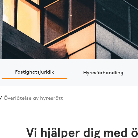
Fastig­hets­juridik
Hyres­för­handling
/
Överlåtelse av hyresrätt
Vi hjälper dig med ö