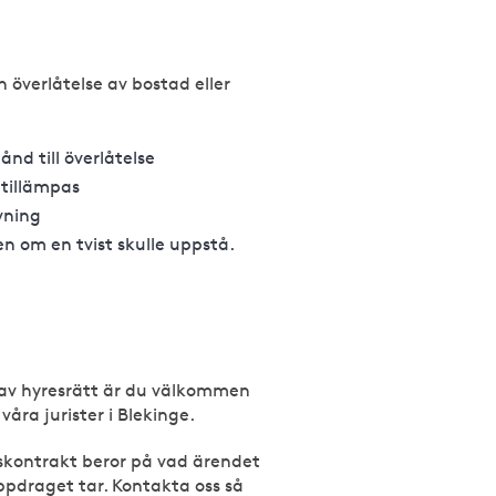
 överlåtelse av bostad eller
ånd till överlåtelse
 tillämpas
vning
n om en tvist skulle uppstå.
e av hyresrätt är du välkommen
åra jurister i Blekinge.
reskontrakt beror på vad ärendet
uppdraget tar. Kontakta oss så