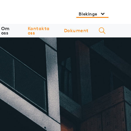
Blekinge
Om
Kontakta
Dokument
oss
oss