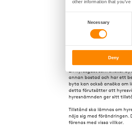
hyresvärden eller hyresnämnd
other information that you’ve
En hyresgäst som inte längre 
kan överlåta den till en nä
Consent
varaktigt tillsammans med 
Necessary
Selection
En hyresrätt kan också över
dödsbo till dödsbodelägare 
som varaktigt har bott til
hyresgästen, om hyresgästen
Deny
hyresförhållandet.
En hyresgäst som önskar byta
annan bostad och har ett be
byta kan också ansöka om 
detta förutsätter att hyresv
hyresnämnden ger sitt tillst
Tillstånd ska lämnas om hyr
nöja sig med förändringen. 
förenas med vissa villkor.