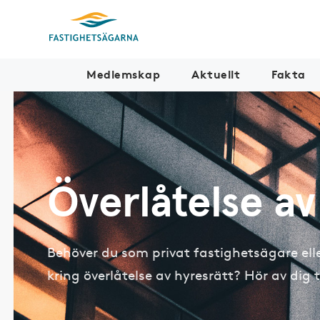
Medlemskap
Aktuellt
Fakta
Överlåtelse av
Behöver du som privat fastighetsägare ell
kring överlåtelse av hyresrätt? Hör av dig ti