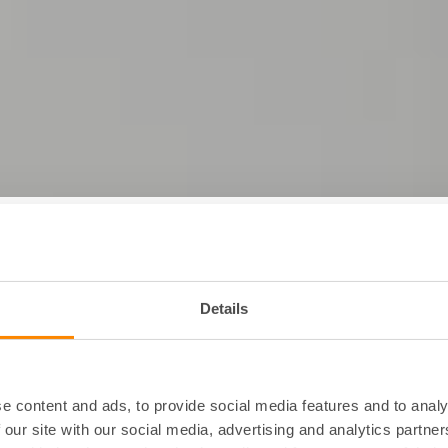
id
Vad gäller
Details
av
överlåtels
srätt?
lokalhyres
e content and ads, to provide social media features and to analy
 är bara giltig om
En hyresgäst som hyr en 
 our site with our social media, advertising and analytics partn