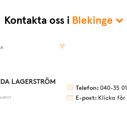
Kontakta oss i
Blekinge
Norrbotten
Västmanland
Kronoberg
Västernorrland
Kalmar
Västerbotte
DA LAGERSTRÖM
Telefon:
040-35 01
E-post:
Klicka för
JURIST