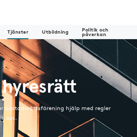
Politik och
Tjänster
Utbildning
påverkan
 hyresrätt
er bostadsrättsförening hjälp med regler
ll oss.