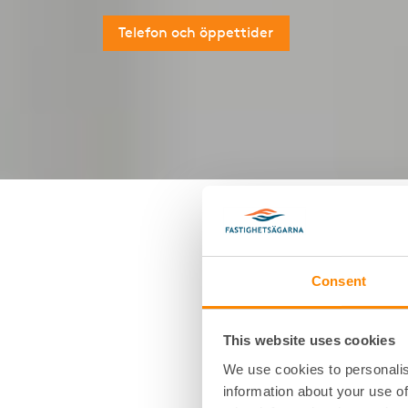
Telefon och öppettider
Vad gäller v
Consent
överlåtelse 
bostadshyre
This website uses cookies
We use cookies to personalis
Överlåtelsen av en hyresrätt
information about your use of