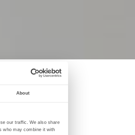
 vid
About
e av
rätt?
se our traffic. We also share
lokal och bedriver
ers who may combine it with