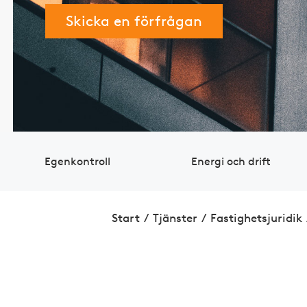
Skicka en förfrågan
Egen­kontroll
Energi och drift
Start
/
Tjänster
/
Fastig­hets­juridik