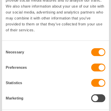
provide social media features and to analyse our traffic.
We also share information about your use of our site with
4
Eftersläntrare?
our social media, advertising and analytics partners who
may combine it with other information that you’ve
Skicka ett rekommenderat brev till de
hyresgäster som inte svarat på
provided to them or that they’ve collected from your use
godkännandeblanketten.
of their services.
5
Ansök hos
Consent
hyresnämnden
Necessary
Selection
Tidigast två månader efter att det sista
rekommenderade brevet skickats ut
Preferences
kan du ansöka om tillstånd hos
hyresnämnden. Du ansöker för hela
fastigheten och anger de hyresgäster
som inte svarat eller som tackat nej
Statistics
som motparter.
Marketing
6
Godkännanden till
nämnden