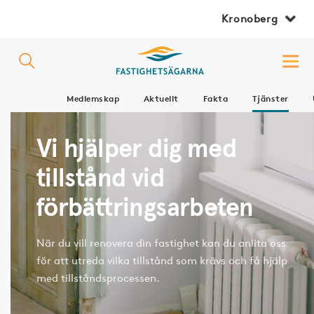
Kronoberg
Medlemskap
Aktuellt
Fakta
Tjänster
Vi hjälper dig med
tillstånd vid
förbättringsarbeten
När du vill renovera din fastighet kan du anlita oss
för att utreda vilka tillstånd som krävs och få hjälp
med tillståndsprocessen.