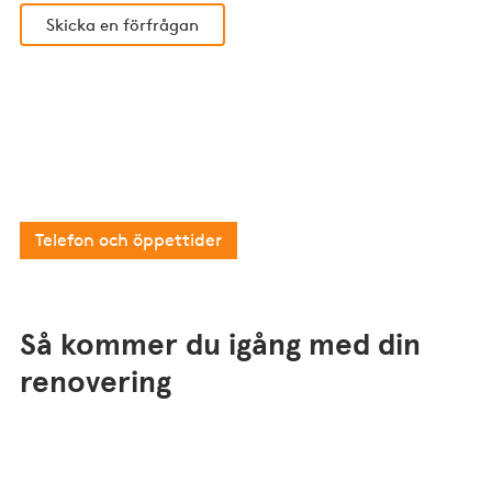
Skicka en förfrågan
Har du en enklare juridisk fråga?
Då kan du som är medlem i Fastighetsägarna
kontakta vår kostnadsfria medlemsrådgivning.
Telefon och öppettider
Så kommer du igång med din
renovering