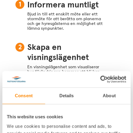
1
Informera muntligt
Bjud in till ett enskilt möte eller ett
stormöte för att berätta om planerna
och ge hyresgästerna en möjlighet att
lämna synpunkter.
2
Skapa en
visningslägenhet
En visningslägenhet som visualiserar
hur förändringen kommer att bli kan
vara en god idé.
3
Informera skriftligt
Consent
Details
About
Skicka ut en godkännandeblankett till
alla hyresgäster där samtliga åtgärder
redovisas. Blanketten har en kryssruta
This website uses cookies
där hyresgästen kan godkänna att
åtgärderna genomförs. Komplettera
We use cookies to personalise content and ads, to
gärna utskicket med text och bild.