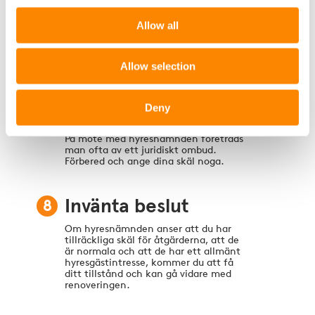
Alla hyresgäster som är dina motparter
ges möjlighet att yttra sig till
Allow all
nämnden. För dem som nu godkänner
renoveringen återkallar du ansökan.
Allow selection
7
Sammanträde med
Deny
hyresnämnden
På möte med hyresnämnden företräds
man ofta av ett juridiskt ombud.
Förbered och ange dina skäl noga.
8
Invänta beslut
Om hyresnämnden anser att du har
tillräckliga skäl för åtgärderna, att de
är normala och att de har ett allmänt
hyresgästintresse, kommer du att få
ditt tillstånd och kan gå vidare med
renoveringen.