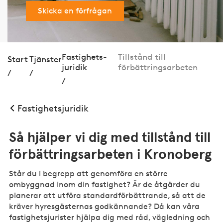
Skicka en förfrågan
Fastig­hets­
Tillstånd till
Start
Tjänster
juridik
förbättringsarbeten
/
/
/
Fastig­hets­juridik
Så hjälper vi dig med tillstånd till
förbättringsarbeten i Kronoberg
Står du i begrepp att genomföra en större
ombyggnad inom din fastighet? Är de åtgärder du
planerar att utföra standardförbättrande, så att de
kräver hyresgästernas godkännande? Då kan våra
fastighetsjurister hjälpa dig med råd, vägledning och