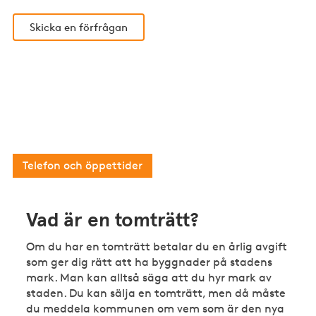
Skicka en förfrågan
Har du en enklare juridisk fråga?
Då kan du som är medlem i Fastighetsägarna
kontakta vår kostnadsfria medlemsrådgivning.
Telefon och öppettider
Vad är en tomträtt?
Om du har en tomträtt betalar du en årlig avgift
som ger dig rätt att ha byggnader på stadens
mark. Man kan alltså säga att du hyr mark av
staden. Du kan sälja en tomträtt, men då måste
du meddela kommunen om vem som är den nya