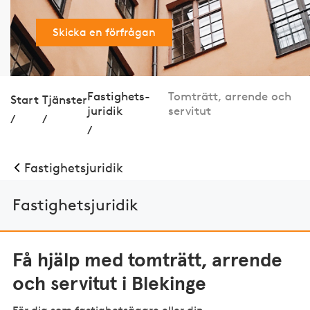
Skicka en förfrågan
Fastig­hets­
Tomträtt, arrende och
Start
Tjänster
juridik
servitut
/
/
/
Fastig­hets­juridik
Fastig­hets­juridik
Få hjälp med tomträtt, arrende
och servitut i Blekinge