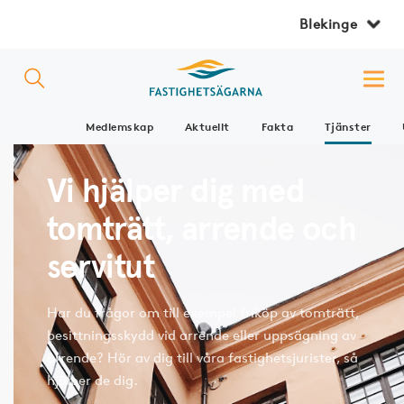
Blekinge
Medlemskap
Aktuellt
Fakta
Tjänster
Vi hjälper dig med
tomträtt, arrende och
servitut
Har du frågor om till exempel friköp av tomträtt,
besittningsskydd vid arrende eller uppsägning av
arrende? Hör av dig till våra fastighetsjurister, så
hjälper de dig.