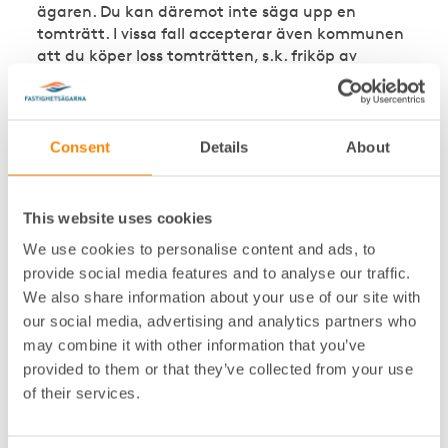
ägaren. Du kan däremot inte säga upp en
tomträtt. I vissa fall accepterar även kommunen
att du köper loss tomträtten, s.k. friköp av
tomträtt.
Consent
Details
About
Vad är ett arrende?
Ett arrende ger dig rätt att använda någons
mark mot en avgift. Det kan till exempel gälla
This website uses cookies
parkeringsplatser, uppställning av villavagnar
We use cookies to personalise content and ads, to
eller uppförande av teknikbod.
provide social media features and to analyse our traffic.
We also share information about your use of our site with
Om du har ett flerbostadshus på marken som du
arrenderar, så har du besittningsskydd. Det
our social media, advertising and analytics partners who
innebär att du inte behöver lämna marken utan
may combine it with other information that you’ve
skäl ifall markägaren vill säga upp avtalet. Ett
provided to them or that they’ve collected from your use
sådant skäl kan vara allvarlig misskötsel. Om du
of their services.
upplåter parkeringsplatser så finns det dock
inget besittningsskydd, och det är möjligt att