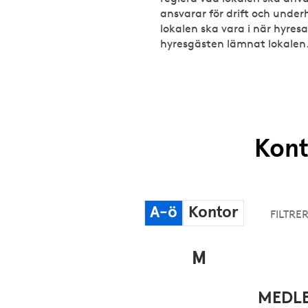
ansvarar för drift och underh
lokalen ska vara i när hyresa
hyresgästen lämnat lokalen
Kont
Dalarna
Blekinge
Alla län
A-ö
Kontor
M
MEDL