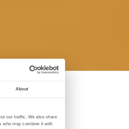
About
tala fritt i
?
se our traffic. We also share
 (också känt som
ers who may combine it with