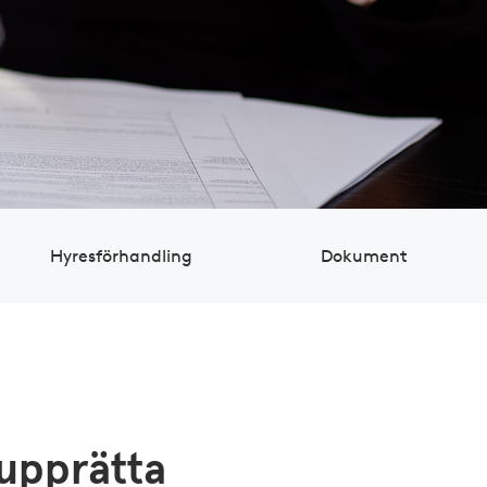
Hyres­för­handling
Dokument
 upprätta