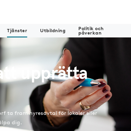
Politik och
Tjänster
Utbildning
påverkan
att upprätta
f ta fram hyresavtal för lokaler eller
älpa dig.