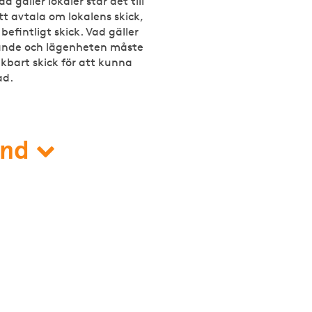
 gäller lokaler står det till
tt avtala om lokalens skick,
 befintligt skick. Vad gäller
gande och lägenheten måste
rukbart skick för att kunna
ad.
and
n