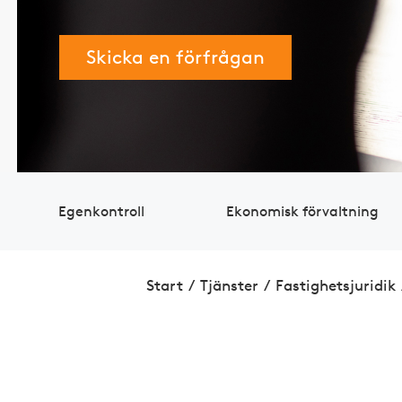
Skicka en förfrågan
Egen­kontroll
Eko­nomisk ­förvaltning
Start
/
Tjänster
/
Fastig­hets­juridik