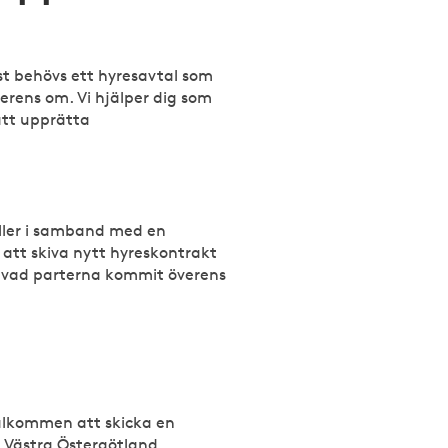
äst behövs ett hyresavtal som
rens om. Vi hjälper dig som
att upprätta
eller i samband med en
 att skiva nytt hyreskontrakt
örs vad parterna kommit överens
välkommen att skicka en
i Västra Östergötland.