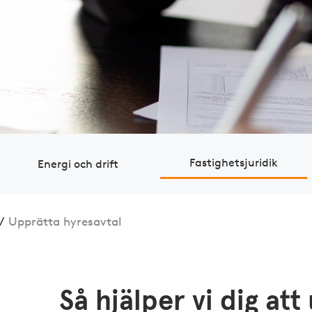
Fastig­hets­juridik
Energi och drift
/
Upprätta hyresavtal
Så hjälper vi dig att