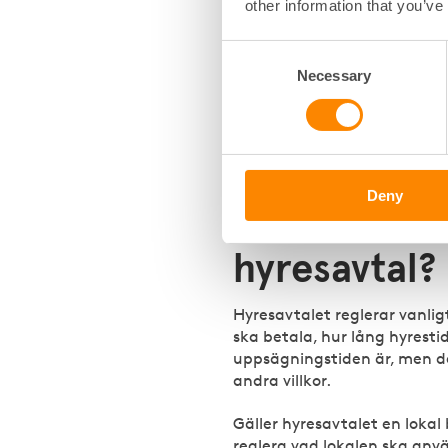
sak, det vill säga en övere
other information that you’ve
ska hyra en lägenhet eller en
Consent
Ett hyresavtal kan vara antin
Necessary
Selection
muntligt, men det är en förd
pränt om det skulle uppstå
innehållet i avtalet.
Deny
Hur skriver
hyresavtal?
Hyresavtalet reglerar vanlig
ska betala, hur lång hyresti
uppsägningstiden är, men d
andra villkor.
Gäller hyresavtalet en lokal 
reglera vad lokalen ska anvä