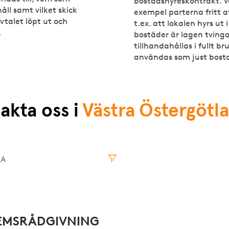
bostadshyreskontrakt. Vad
åll samt vilket skick
exempel parterna fritt a
vtalet löpt ut och
t.ex. att lokalen hyrs ut i
.
bostäder är lagen tvin
tillhandahållas i fullt b
användas som just bost
akta oss i
Västra Östergötl
Norrbotten
Västmanland
Kronoberg
Västernorrland
Kalmar
Västerbotte
EMSRÅDGIVNING