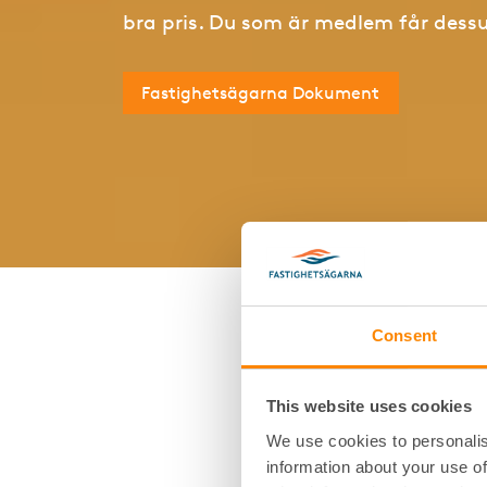
bra pris. Du som är medlem får dess
Fastighetsägarna Dokument
Consent
Vad är hyre
hyreskontra
This website uses cookies
We use cookies to personalis
Hyresavtal och hyreskontrak
information about your use of