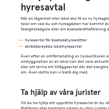
hyresavtal
När en lägenhet eller lokal ska få en ny hyresg
talar om vad du och hyresgästen har kommit öve
fastighetsägare eller din bostadsrättsförening 
hyresavtal för bostadshyresrätter
skräddarsydda lokalhyresavtal
Även efter en omförhandling av hyresvillkoren 
ombyggnation av en lokal kan det vara aktuellt
eller att skriva ett tilläggsavtal där det klarg
om. Även detta kan vi bistå dig med.
Ta hjälp av våra jurister
Vill du ha hjälp att upprätta hyresavtal är du 
förfrågan eller kontakta någon av våra jurister 