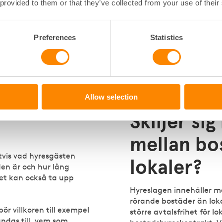
nskommelse om att någon
hyreslagen) innehåller
 provided to them or that they’ve collected from your use of their
 lokal.
bestämmelser som alltid 
avtalsvillkor strida mot 
gen skriftligt eller
bara om det är förmånli
Preferences
Statistics
el att ha villkoren på
som lagen stadgar. Hyre
 osäkerheter om
kallad skyddslagstiftning
som anses vara den svag
hyresförhållanden.
Allow selection
 man ett
Skiljer sig
mellan bo
tvis vad hyresgästen
lokaler?
den är och hur lång
et kan också ta upp
Hyreslagen innehåller 
rörande bostäder än loka
bör villkoren till exempel
större avtalsfrihet för l
ndas till, vem som