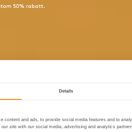
utom 50% rabatt.
Details
savtal och
Kan man av
kt?
hyresavtal
e content and ads, to provide social media features and to analy
t är två ord för samma
Nej, 12 kap jordabalken
 our site with our social media, advertising and analytics partn