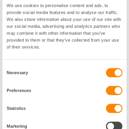
behov eller olovlig andrahandsuthyrning
We use cookies to personalise content and ads, to
Uppsägning i förtid genom ansökan om
provide social media features and to analyse our traffic.
betalningsföreläggande och handräckning
We also share information about your use of our site with
eller genom stämningsansökan p.g.a.
our social media, advertising and analytics partners who
obetalda hyror, störningar eller olovlig
may combine it with other information that you’ve
andrahandsuthyrning
provided to them or that they’ve collected from your use
of their services.
Uppsägning av hyreskontrakt
Consent
för lokal
Necessary
Selection
Vi kan hjälpa dig med:
Preferences
Upprättande av varningsbrev/anmodan att
vidta rättelse
Uppsägning för avflyttning till hyrestidens
Statistics
utgång p.g.a. exempelvis rivning eller
ombyggnation, åsidosatta förpliktelser (t.ex.
Marketing