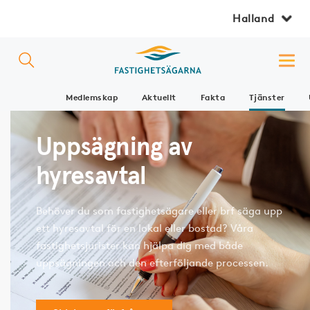
Halland
Medlemskap
Aktuellt
Fakta
Tjänster
Uppsägning av
hyresavtal
Behöver du som fastighetsägare eller brf säga upp
ett hyresavtal för en lokal eller bostad? Våra
fastighetsjurister kan hjälpa dig med både
uppsägningen och den efterföljande processen.