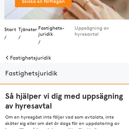
Skicka en förfrågan
Fastig­hets­
Uppsägning av
Start
Tjänster
juridik
hyresavtal
/
/
/
Fastig­hets­juridik
Fastig­hets­juridik
Så hjälper vi dig med uppsägning
av hyresavtal
Om en hyresgäst inte följer vad som avtalats, inte
sköter sig eller om det är dags för en uppdatering av