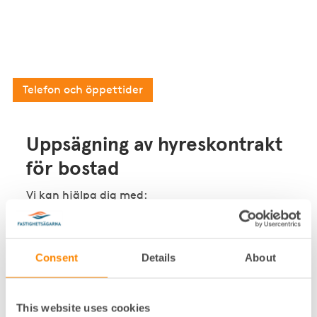
Har du en enklare juridisk fråga?
Då kan du som är medlem i Fastighetsägarna
kontakta vår kostnadsfria medlemsrådgivning.
Telefon och öppettider
Uppsägning av hyreskontrakt
för bostad
Vi kan hjälpa dig med:
Upprättande av varningsbrev/anmodan att
vidta rättelse
Consent
Details
About
Uppsägning till hyrestidens utgång p.g.a.
exempelvis obetalda hyror, sena
hyresbetalningar, störningar, vanvård, saknat
This website uses cookies