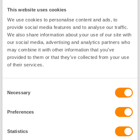
Skicka en förfrågan
This website uses cookies
We use cookies to personalise content and ads, to
provide social media features and to analyse our traffic.
A-ö
Kontor
We also share information about your use of our site with
our social media, advertising and analytics partners who
C
may combine it with other information that you’ve
provided to them or that they’ve collected from your use
of their services.
Skicka en förfrågan
Consent
Necessary
Selection
Fyll i formuläret nedan, så kontaktar vi dig! När du
skickar samtycker du till att vi tar del av de uppgifter
som du har angett. Du kan läsa om hur vi hanterar
Preferences
personuppgifter i vår personuppgiftspolicy.
Statistics
Namn på bostadsrättsförening eller