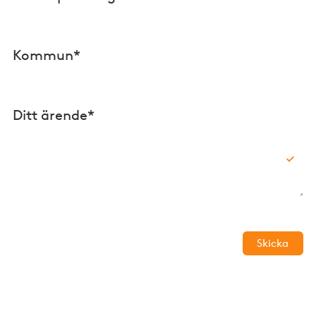
Kommun*
Ditt ärende*
Skicka