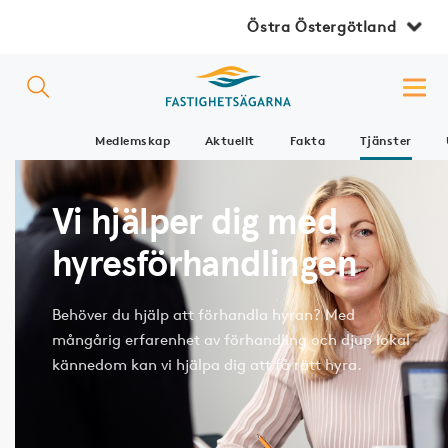
Östra Östergötland
Medlemskap
Aktuellt
Fakta
Tjänster
Vi hjälper dig med
hyresförhandlingen
Behöver du hjälp att förhandla hyran? Med
mångårig erfarenhet av förhandling och djup lokal
kännedom kan vi hjälpa dig att få rätt hyra.