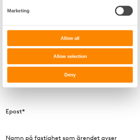
företag
Marketing
Namn på kontaktperson*
Allow all
Allow selection
Medlemsnummer
Deny
Telefon*
Epost*
Namn på fastighet som ärendet avser