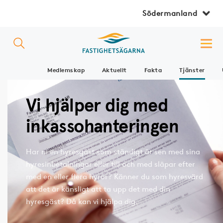
Södermanland
Medlemskap
Aktuellt
Fakta
Tjänster
Vi hjälper dig med
inkassohanteringen
Har ni en hyresgäst som ständigt är sen med sina
hyresinbetalningar eller till och med släpar efter
med en eller flera hyror? Känner du som hyresvärd
att det är känsligt att ta upp det med din
hyresgäst? Då kan vi hjälpa dig.