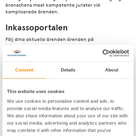
branschens mest kompetenta jurister vid
komplicerade ärenden.
Inkassoportalen
Följ dina aktuella ärenden ärenden på
inkassoportalen.
Gå direkt till portalen
Consent
Details
About
Vill du ha hjälp av oss?
This website uses cookies
We use cookies to personalise content and ads, to
Om du vill att vi skickar ett inkassokrav behöver
provide social media features and to analyse our traffic.
vi en kopia av hyresavtalet tillsammans med
We also share information about your use of our site with
eventuell borgensförbindelse samt en aktuell
reskontra till adressen nedan. Du som är medlem
our social media, advertising and analytics partners who
i Fastighetsägarna MittNord kontaktar någon av
may combine it with other information that you’ve
våra inkassohandläggare.