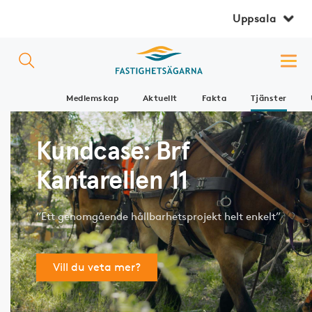
Uppsala
Medlemskap
Aktuellt
Fakta
Tjänster
Kundcase: Brf
Kantarellen 11
”Ett genomgående hållbarhetsprojekt helt enkelt”
Vill du veta mer?