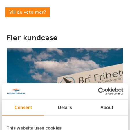
Vill du veta mer?
Fler kundcase
Consent
Details
About
Kundcase Fastighetsägarna Service
Brf:en med energismarta val – från
This website uses cookies