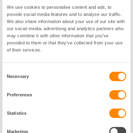
laddstolpar till byte av elanläggning
We use cookies to personalise content and ads, to
"Vi hade inte kompetensen själva. Samarbetet har
provide social media features and to analyse our traffic.
fungerat kanonbra".
We also share information about your use of our site with
our social media, advertising and analytics partners who
may combine it with other information that you’ve
Visa mer
provided to them or that they’ve collected from your use
of their services.
Consent
Necessary
Selection
Preferences
Statistics
Kundcase Fastighetsägarna Service
Marketing