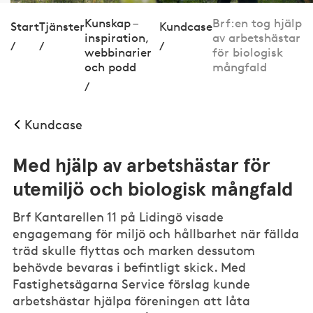
Kunskap –
Brf:en tog hjälp
Start
Tjänster
Kundcase
inspiration,
av arbetshästar
/
/
/
webbinarier
för biologisk
och podd
mångfald
/
Kundcase
Med hjälp av arbetshästar för
utemiljö och biologisk mångfald
Brf Kantarellen 11 på Lidingö visade
engagemang för miljö och hållbarhet när fällda
träd skulle flyttas och marken dessutom
behövde bevaras i befintligt skick. Med
Fastighetsägarna Service förslag kunde
arbetshästar hjälpa föreningen att låta