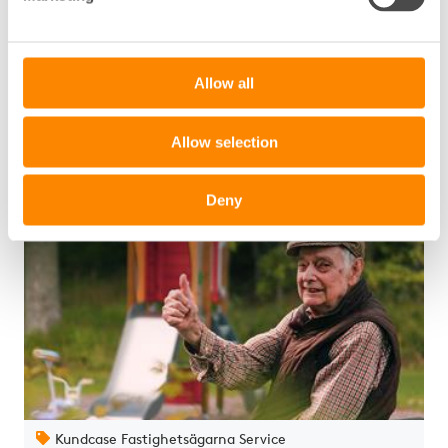
Att renovera badrum på hotell
Hur löser man utmaningarna med badrumsrenovering på
hotell trots pågående verksamhet?
Allow all
Allow selection
Visa mer
Deny
Kundcase Fastighetsägarna Service