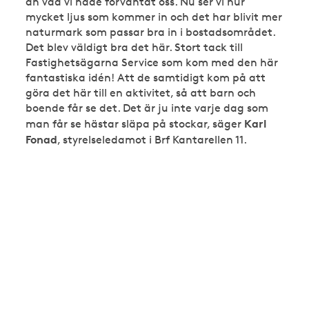
än vad vi hade förväntat oss. Nu ser vi hur
mycket ljus som kommer in och det har blivit mer
naturmark som passar bra in i bostadsområdet.
Det blev väldigt bra det här. Stort tack till
Fastighetsägarna Service som kom med den här
fantastiska idén! Att de samtidigt kom på att
göra det här till en aktivitet, så att barn och
boende får se det. Det är ju inte varje dag som
Karl
man får se hästar släpa på stockar, säger
Fonad
, styrelseledamot i Brf Kantarellen 11.
Vi vårdar innergården
Få hjälp med trädgårdsskötseln. Vi hjälper dig
med tjänster som trädvård, marksyn och
vårstädning.