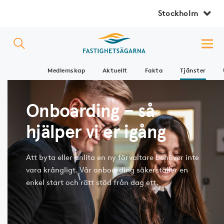
Stockholm
Medlemskap
Aktuellt
Fakta
Tjänster
Onboarding – så
hjälper vi er igång
Att byta eller anlita en ny förvaltare behöver inte
vara krångligt. Vår onboarding säkerställer en
enkel start och rätt stöd från dag ett.