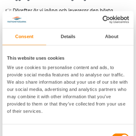
👉 Därefter är vi igång och levererar den bästa
förvaltningen för er fastighet!
Consent
Details
About
En trygg start som gör skillnad direkt
"Vi vet att det kan kännas stort att byta
This website uses cookies
förvaltare – det är mycket som ska klaffa.
We use cookies to personalise content and ads, to
Därför ser vi till att ha full koll från start, med
provide social media features and to analyse our traffic.
tydliga steg och ett kundteam som snabbt lär
We also share information about your use of our site with
känna både er och fastigheten. Det gör att vi
our social media, advertising and analytics partners who
kan leverera värde redan från dag ett."
may combine it with other information that you’ve
provided to them or that they’ve collected from your use
Ulrica Schröder
är affärsutvecklare och har lång
of their services.
erfarenhet av att göra övergången smidig för nya
kunder.
Consent