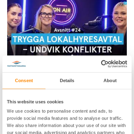
Podden Brf-aktuellt
Trygga lokalhyresavtal – undvik konflikter
Consent
Details
About
& krångel
Tips, fallgropar och konkreta råd för trygga lokalavtal –
hör fastighetsjuristerna i podden Brf-aktuellt om v…
This website uses cookies
We use cookies to personalise content and ads, to
provide social media features and to analyse our traffic.
Visa mer
We also share information about your use of our site with
our social media, advertising and analytics partners who