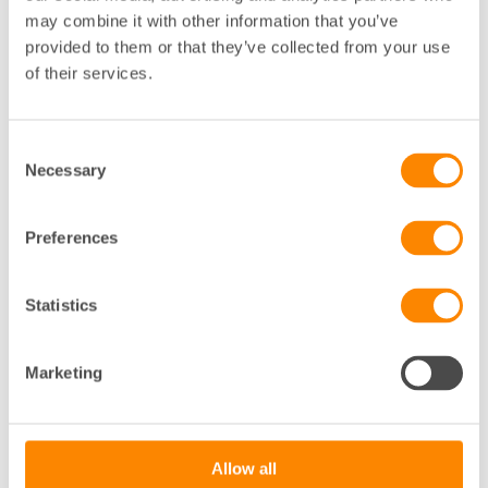
may combine it with other information that you’ve
provided to them or that they’ve collected from your use
of their services.
Consent
Necessary
Selection
Preferences
Podden Brf-aktuellt
Hur går det till att byta förvaltare?
Statistics
Planera smart, undvik fallgropar och få en bättre start
med ny förvaltare – konkreta råd för styrelsen i det …
Marketing
Visa mer
Allow all