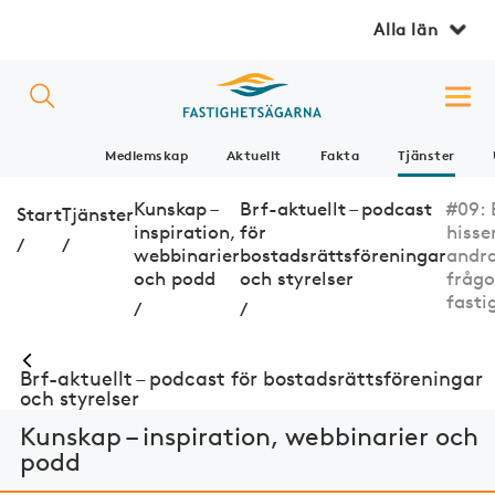
Alla län
Medlemskap
Aktuellt
Fakta
Tjänster
Kunskap –
Brf-aktuellt – podcast
#09: 
Start
Tjänster
inspiration,
för
hisse
/
/
webbinarier
bostadsrättsföreningar
andra
och podd
och styrelser
frågor
fasti
/
/
Brf-aktuellt – podcast för bostadsrättsföreningar
och styrelser
Kunskap – inspiration, webbinarier och
podd