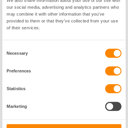
Fler avsnitt av Brf-aktuellt
We also share information about your use of our site with
our social media, advertising and analytics partners who
may combine it with other information that you’ve
provided to them or that they’ve collected from your use
of their services.
Consent
Necessary
Selection
Preferences
Podden Brf-aktuellt
Renovera rätt i brf: tillstånd, avtal &
Statistics
fallgropar
Tillstånd, ombyggnadsavtal, hyresnämnden och riskerna
med olovlig renovering. Juristen Elin Redner Antemar
Marketing
gu…