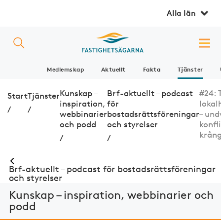
Alla län
Medlemskap
Aktuellt
Fakta
Tjänster
Kunskap –
Brf-aktuellt – podcast
#24: 
Start
Tjänster
inspiration,
för
lokal
/
/
webbinarier
bostadsrättsföreningar
– und
och podd
och styrelser
konfl
krång
/
/
Brf-aktuellt – podcast för bostadsrättsföreningar
och styrelser
Kunskap – inspiration, webbinarier och
podd