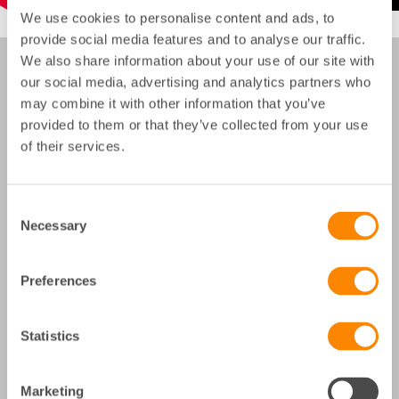
We use cookies to personalise content and ads, to
provide social media features and to analyse our traffic.
We also share information about your use of our site with
our social media, advertising and analytics partners who
Webbinarium
may combine it with other information that you’ve
provided to them or that they’ve collected from your use
of their services.
Consent
Necessary
Selection
Preferences
Statistics
De vanligaste juridiska ärendena
Marketing
för en brf – och vad som gäller