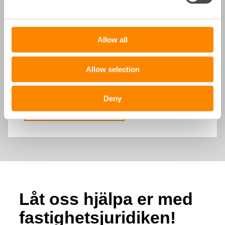
Balkong-grillning, skällande hundar och
Frances Rexter
kameraövervakning.
,
fastighetsjurist på Fastighetsägarna Service
Allow all
djupdyker i de där vanliga juridiska
problemen som alla som bor i en brf någon
Allow selection
gång stött på.
Deny
Se webbinariet