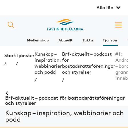
Alla län
Medlemskap
Aktuellt
Fakta
Tjänster
Kunskap –
Brf-aktuellt – podcast
#1:
Start
Tjänster
inspiration,
för
Andr
/
/
webbinarier
bostadsrättsföreningar
– bord
och podd
och styrelser
gran
inne
/
/
Brf-aktuellt – podcast för bostadsrättsföreningar
och styrelser
Kunskap – inspiration, webbinarier och
podd